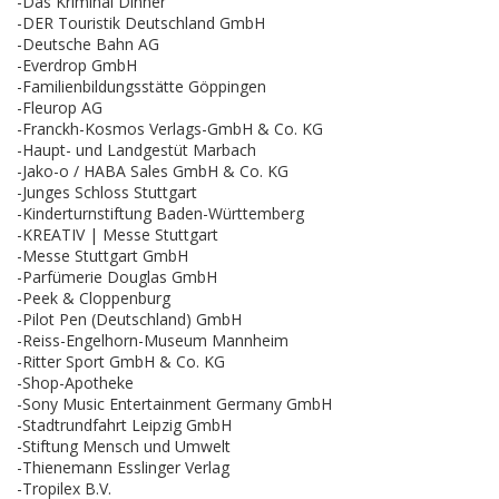
-Das Kriminal Dinner
-DER Touristik Deutschland GmbH
-Deutsche Bahn AG
-Everdrop GmbH
-Familienbildungsstätte Göppingen
-Fleurop AG
-Franckh-Kosmos Verlags-GmbH & Co. KG
-Haupt- und Landgestüt Marbach
-Jako-o / HABA Sales GmbH & Co. KG
-Junges Schloss Stuttgart
-Kinderturnstiftung Baden-Württemberg
-KREATIV | Messe Stuttgart
-Messe Stuttgart GmbH
-Parfümerie Douglas GmbH
-Peek & Cloppenburg
-Pilot Pen (Deutschland) GmbH
-Reiss-Engelhorn-Museum Mannheim
-Ritter Sport GmbH & Co. KG
-Shop-Apotheke
-Sony Music Entertainment Germany GmbH
-Stadtrundfahrt Leipzig GmbH
-Stiftung Mensch und Umwelt
-Thienemann Esslinger Verlag
-Tropilex B.V.