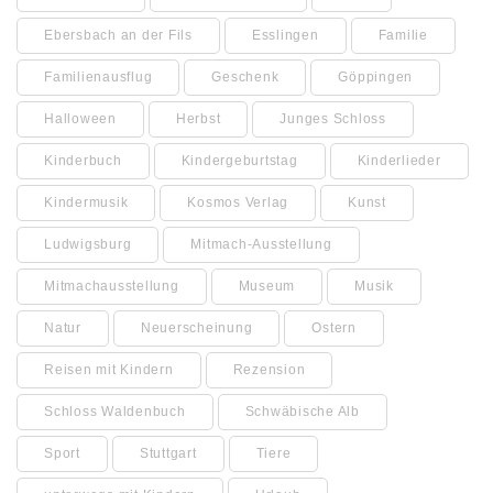
Ebersbach an der Fils
Esslingen
Familie
Familienausflug
Geschenk
Göppingen
Halloween
Herbst
Junges Schloss
Kinderbuch
Kindergeburtstag
Kinderlieder
Kindermusik
Kosmos Verlag
Kunst
Ludwigsburg
Mitmach-Ausstellung
Mitmachausstellung
Museum
Musik
Natur
Neuerscheinung
Ostern
Reisen mit Kindern
Rezension
Schloss Waldenbuch
Schwäbische Alb
Sport
Stuttgart
Tiere