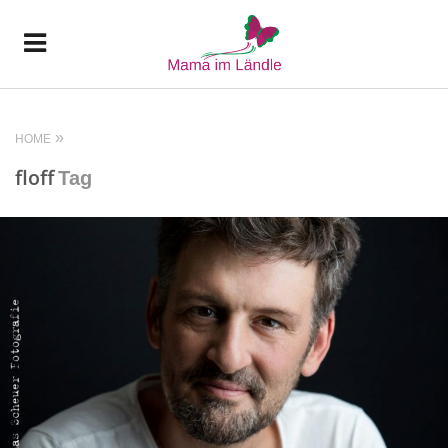
HOME
floff
Tag
READ MORE