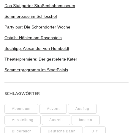
Das Stuttgarter Straßenbahnmuseum
Sommeroase im Schlosshof
Party pur: Die Schorndorfer Woche
Ostalb: Höhlen am Rosenstein
Buchtipp: Alexander von Humboldt
Theaterpremiere: Der gestiefelte Kater
Sommerprogramm im StadtPalais
SCHLAGWÖRTER
Abenteuer
Advent
Ausflug
Ausstellung
Auszeit
basteln
Bilderbuch
Deutsche Bahn
DIY