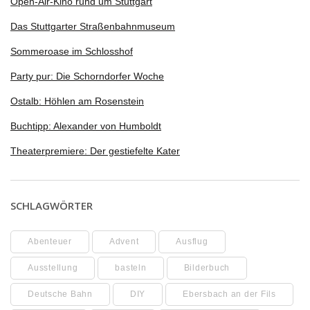
Open-Air-Kino rund um Stuttgart
Das Stuttgarter Straßenbahnmuseum
Sommeroase im Schlosshof
Party pur: Die Schorndorfer Woche
Ostalb: Höhlen am Rosenstein
Buchtipp: Alexander von Humboldt
Theaterpremiere: Der gestiefelte Kater
SCHLAGWÖRTER
Abenteuer
Advent
Ausflug
Ausstellung
basteln
Bilderbuch
Deutsche Bahn
DIY
Ebersbach an der Fils