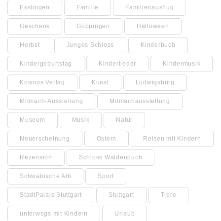
Esslingen
Familie
Familienausflug
Geschenk
Göppingen
Halloween
Herbst
Junges Schloss
Kinderbuch
Kindergeburtstag
Kinderlieder
Kindermusik
Kosmos Verlag
Kunst
Ludwigsburg
Mitmach-Ausstellung
Mitmachausstellung
Museum
Musik
Natur
Neuerscheinung
Ostern
Reisen mit Kindern
Rezension
Schloss Waldenbuch
Schwäbische Alb
Sport
StadtPalais Stuttgart
Stuttgart
Tiere
unterwegs mit Kindern
Urlaub