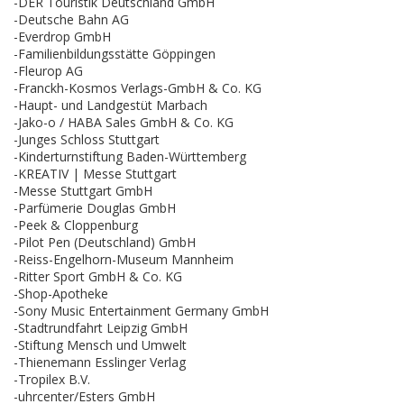
-DER Touristik Deutschland GmbH
-Deutsche Bahn AG
-Everdrop GmbH
-Familienbildungsstätte Göppingen
-Fleurop AG
-Franckh-Kosmos Verlags-GmbH & Co. KG
-Haupt- und Landgestüt Marbach
-Jako-o / HABA Sales GmbH & Co. KG
-Junges Schloss Stuttgart
-Kinderturnstiftung Baden-Württemberg
-KREATIV | Messe Stuttgart
-Messe Stuttgart GmbH
-Parfümerie Douglas GmbH
-Peek & Cloppenburg
-Pilot Pen (Deutschland) GmbH
-Reiss-Engelhorn-Museum Mannheim
-Ritter Sport GmbH & Co. KG
-Shop-Apotheke
-Sony Music Entertainment Germany GmbH
-Stadtrundfahrt Leipzig GmbH
-Stiftung Mensch und Umwelt
-Thienemann Esslinger Verlag
-Tropilex B.V.
-uhrcenter/Esters GmbH