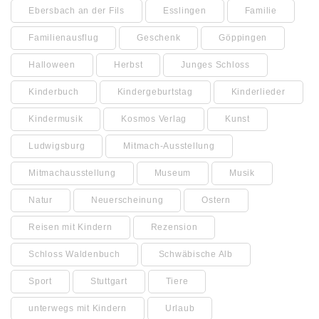
Ebersbach an der Fils
Esslingen
Familie
Familienausflug
Geschenk
Göppingen
Halloween
Herbst
Junges Schloss
Kinderbuch
Kindergeburtstag
Kinderlieder
Kindermusik
Kosmos Verlag
Kunst
Ludwigsburg
Mitmach-Ausstellung
Mitmachausstellung
Museum
Musik
Natur
Neuerscheinung
Ostern
Reisen mit Kindern
Rezension
Schloss Waldenbuch
Schwäbische Alb
Sport
Stuttgart
Tiere
unterwegs mit Kindern
Urlaub