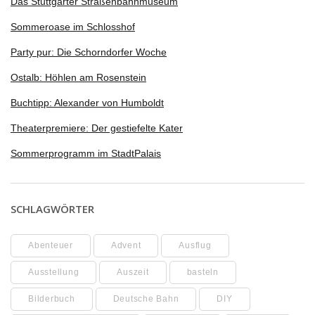
Das Stuttgarter Straßenbahnmuseum
Sommeroase im Schlosshof
Party pur: Die Schorndorfer Woche
Ostalb: Höhlen am Rosenstein
Buchtipp: Alexander von Humboldt
Theaterpremiere: Der gestiefelte Kater
Sommerprogramm im StadtPalais
SCHLAGWÖRTER
Abenteuer
Advent
Ausflug
Ausstellung
Auszeit
basteln
Bilderbuch
Deutsche Bahn
DIY