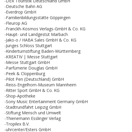
-DER Touristik Deutschland GmbH
-Deutsche Bahn AG
-Everdrop GmbH
-Familienbildungsstätte Göppingen
-Fleurop AG
-Franckh-Kosmos Verlags-GmbH & Co. KG
-Haupt- und Landgestüt Marbach
-Jako-o / HABA Sales GmbH & Co. KG
-Junges Schloss Stuttgart
-Kinderturnstiftung Baden-Württemberg
-KREATIV | Messe Stuttgart
-Messe Stuttgart GmbH
-Parfümerie Douglas GmbH
-Peek & Cloppenburg
-Pilot Pen (Deutschland) GmbH
-Reiss-Engelhorn-Museum Mannheim
-Ritter Sport GmbH & Co. KG
-Shop-Apotheke
-Sony Music Entertainment Germany GmbH
-Stadtrundfahrt Leipzig GmbH
-Stiftung Mensch und Umwelt
-Thienemann Esslinger Verlag
-Tropilex B.V.
-uhrcenter/Esters GmbH