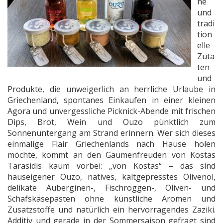
he
und
tradi
tion
elle
Zuta
ten
und
Produkte, die unweigerlich an herrliche Urlaube in
Griechenland, spontanes Einkaufen in einer kleinen
Agora und unvergessliche Picknick-Abende mit frischen
Dips, Brot, Wein und Ouzo pünktlich zum
Sonnenuntergang am Strand erinnern. Wer sich dieses
einmalige Flair Griechenlands nach Hause holen
möchte, kommt an den Gaumenfreuden von Kostas
Tarasidis kaum vorbei: „von Kostas“ – das sind
hauseigener Ouzo, natives, kaltgepresstes Olivenöl,
delikate Auberginen-, Fischroggen-, Oliven- und
Schafskäsepasten ohne künstliche Aromen und
Zusatzstoffe und natürlich ein hervorragendes Zaziki.
Additiv und gerade in der Sommersaison gefragt sind