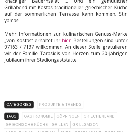
knackiger Bauernsalat … Und ein gemütlicher
Grillabend mit Kostas traditioneller griechischer Küche
auf der sommerlichen Terrasse kann kommen. Stin
yamas!
Mehr Informationen zur kulinarischen Genuss-Marke
„von Kostas“ erhaltet ihr
hier
. Bestellungen sind unter
07163 / 7137 willkommen. An dieser Stelle gratulieren
wir der Familie Tarasidis von Herzen zum 30-jährigen
Jubiläum ihrer Stadiongaststätte.
CATEGORIES
PRODUKTE & TRENDS
TAGS
GASTRONOMIE
GÖPPINGEN
GRIECHENLAND
GRIECHISCHE KÜCHE
GRILLEN
GRILLSAISON