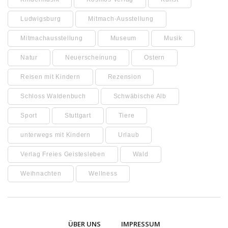
Ludwigsburg
Mitmach-Ausstellung
Mitmachausstellung
Museum
Musik
Natur
Neuerscheinung
Ostern
Reisen mit Kindern
Rezension
Schloss Waldenbuch
Schwäbische Alb
Sport
Stuttgart
Tiere
unterwegs mit Kindern
Urlaub
Verlag Freies Geistesleben
Wald
Weihnachten
Wellness
ÜBER UNS
IMPRESSUM