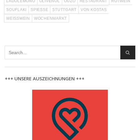
LADOLEMONO
OLIVENÖL
OUZO
RESTAURANT
ROTWEIN
SOUFLAKI
SPIESSE
STUTTGART
VON KOSTAS
WEISSWEIN
WOCHENMARKT
+++ UNSERE AUSZEICHNUNGEN +++