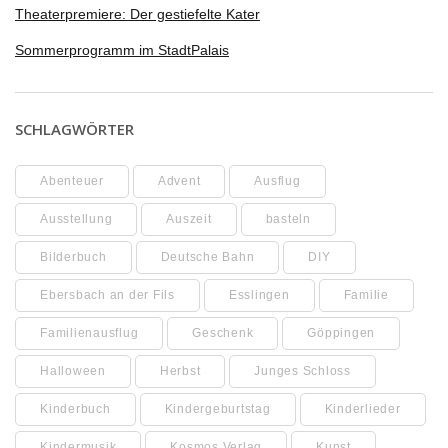
Theaterpremiere: Der gestiefelte Kater
Sommerprogramm im StadtPalais
SCHLAGWÖRTER
Abenteuer
Advent
Ausflug
Ausstellung
Auszeit
basteln
Bilderbuch
Deutsche Bahn
DIY
Ebersbach an der Fils
Esslingen
Familie
Familienausflug
Geschenk
Göppingen
Halloween
Herbst
Junges Schloss
Kinderbuch
Kindergeburtstag
Kinderlieder
Kindermusik
Kosmos Verlag
Kunst