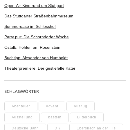
Open-Air-Kino rund um Stuttgart
Das Stuttgarter Straßenbahnmuseum
Sommeroase im Schlosshof
Party pur: Die Schorndorfer Woche
Ostalb: Höhlen am Rosenstein
Buchtipp: Alexander von Humboldt
Theaterpremiere: Der gestiefelte Kater
SCHLAGWÖRTER
Abenteuer
Advent
Ausflug
Ausstellung
basteln
Bilderbuch
Deutsche Bahn
DIY
Ebersbach an der Fils