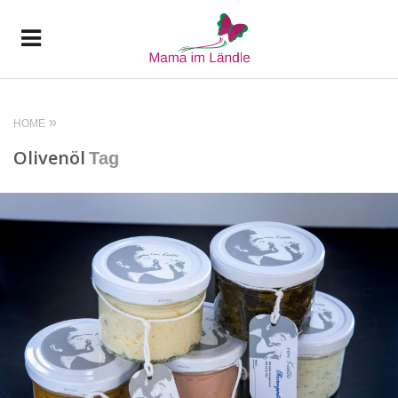
HOME
Olivenöl
Tag
READ MORE