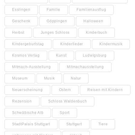
Esslingen
Familie
Familienausflug
Geschenk
Göppingen
Halloween
Herbst
Junges Schloss
Kinderbuch
Kindergeburtstag
Kinderlieder
Kindermusik
Kosmos Verlag
Kunst
Ludwigsburg
Mitmach-Ausstellung
Mitmachausstellung
Museum
Musik
Natur
Neuerscheinung
Ostern
Reisen mit Kindern
Rezension
Schloss Waldenbuch
Schwäbische Alb
Sport
StadtPalais Stuttgart
Stuttgart
Tiere