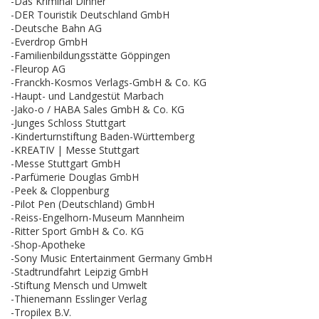
-Das Kriminal Dinner
-DER Touristik Deutschland GmbH
-Deutsche Bahn AG
-Everdrop GmbH
-Familienbildungsstätte Göppingen
-Fleurop AG
-Franckh-Kosmos Verlags-GmbH & Co. KG
-Haupt- und Landgestüt Marbach
-Jako-o / HABA Sales GmbH & Co. KG
-Junges Schloss Stuttgart
-Kinderturnstiftung Baden-Württemberg
-KREATIV | Messe Stuttgart
-Messe Stuttgart GmbH
-Parfümerie Douglas GmbH
-Peek & Cloppenburg
-Pilot Pen (Deutschland) GmbH
-Reiss-Engelhorn-Museum Mannheim
-Ritter Sport GmbH & Co. KG
-Shop-Apotheke
-Sony Music Entertainment Germany GmbH
-Stadtrundfahrt Leipzig GmbH
-Stiftung Mensch und Umwelt
-Thienemann Esslinger Verlag
-Tropilex B.V.