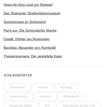
Open-Air-Kino rund um Stuttgart
Das Stuttgarter Straßenbahnmuseum
Sommeroase im Schlosshof
Party pur: Die Schorndorfer Woche
Ostalb: Höhlen am Rosenstein
Buchtipp: Alexander von Humboldt
Theaterpremiere: Der gestiefelte Kater
SCHLAGWÖRTER
Abenteuer
Advent
Ausflug
Ausstellung
basteln
Bilderbuch
Deutsche Bahn
DIY
Ebersbach an der Fils