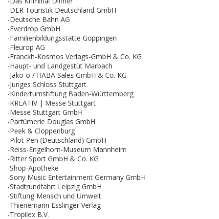
-Das Kriminal Dinner
-DER Touristik Deutschland GmbH
-Deutsche Bahn AG
-Everdrop GmbH
-Familienbildungsstätte Göppingen
-Fleurop AG
-Franckh-Kosmos Verlags-GmbH & Co. KG
-Haupt- und Landgestüt Marbach
-Jako-o / HABA Sales GmbH & Co. KG
-Junges Schloss Stuttgart
-Kinderturnstiftung Baden-Württemberg
-KREATIV | Messe Stuttgart
-Messe Stuttgart GmbH
-Parfümerie Douglas GmbH
-Peek & Cloppenburg
-Pilot Pen (Deutschland) GmbH
-Reiss-Engelhorn-Museum Mannheim
-Ritter Sport GmbH & Co. KG
-Shop-Apotheke
-Sony Music Entertainment Germany GmbH
-Stadtrundfahrt Leipzig GmbH
-Stiftung Mensch und Umwelt
-Thienemann Esslinger Verlag
-Tropilex B.V.