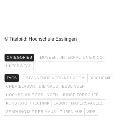
© Titelbild: Hochschule Esslingen
CATEGORIES
MUSEEN, UNTERHALTUNG & CO.
UNTERWEGS
TAGS
"SPANNENDE VERBINDUNGEN"
BIOCHEMIE
CHEMIELABOR
DIE MAUS
ESSLINGEN
HOCHSCHULE ESSLINGEN
JUNGE FORSCHER
KUNSTSTOFFTECHNIK
LABOR
MAKERSPACEES
SENDUNG MIT DER MAUS
TÜREN AUF
WDR