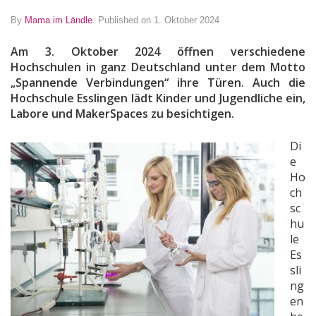
By
Mama im Ländle
.
Published on 1. Oktober 2024
Am 3. Oktober 2024 öffnen verschiedene
Hochschulen in ganz Deutschland unter dem Motto
„Spannende Verbindungen“ ihre Türen. Auch die
Hochschule Esslingen lädt Kinder und Jugendliche ein,
Labore und MakerSpaces zu besichtigen.
Di
e
Ho
ch
sc
hu
le
Es
sli
ng
en