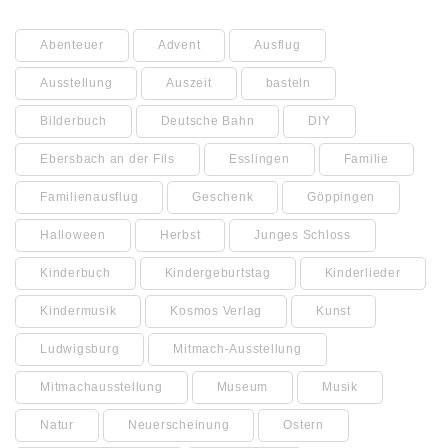
Abenteuer
Advent
Ausflug
Ausstellung
Auszeit
basteln
Bilderbuch
Deutsche Bahn
DIY
Ebersbach an der Fils
Esslingen
Familie
Familienausflug
Geschenk
Göppingen
Halloween
Herbst
Junges Schloss
Kinderbuch
Kindergeburtstag
Kinderlieder
Kindermusik
Kosmos Verlag
Kunst
Ludwigsburg
Mitmach-Ausstellung
Mitmachausstellung
Museum
Musik
Natur
Neuerscheinung
Ostern