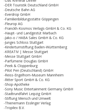
-Das Kriminal Dinner
-DER Touristik Deutschland GmbH
-Deutsche Bahn AG
-Everdrop GmbH
-Familienbildungsstätte Göppingen
-Fleurop AG
-Franckh-Kosmos Verlags-GmbH & Co. KG
-Haupt- und Landgestüt Marbach
-Jako-o / HABA Sales GmbH & Co. KG
-Junges Schloss Stuttgart
-Kinderturnstiftung Baden-Württemberg
-KREATIV | Messe Stuttgart
-Messe Stuttgart GmbH
-Parfümerie Douglas GmbH
-Peek & Cloppenburg
-Pilot Pen (Deutschland) GmbH
-Reiss-Engelhorn-Museum Mannheim
-Ritter Sport GmbH & Co. KG
-Shop-Apotheke
-Sony Music Entertainment Germany GmbH
-Stadtrundfahrt Leipzig GmbH
-Stiftung Mensch und Umwelt
-Thienemann Esslinger Verlag
-Tropilex B.V.