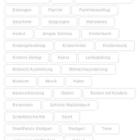
Esslingen
Familie
Familienausflug
Geschenk
Göppingen
Halloween
Herbst
Junges Schloss
Kinderbuch
Kindergeburtstag
Kinderlieder
Kindermusik
Kosmos Verlag
Kunst
Ludwigsburg
Mitmach-Ausstellung
Mitmachausstellung
Museum
Musik
Natur
Neuerscheinung
Ostern
Reisen mit Kindern
Rezension
Schloss Waldenbuch
Schwäbische Alb
Sport
StadtPalais Stuttgart
Stuttgart
Tiere