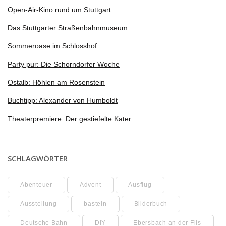
Open-Air-Kino rund um Stuttgart
Das Stuttgarter Straßenbahnmuseum
Sommeroase im Schlosshof
Party pur: Die Schorndorfer Woche
Ostalb: Höhlen am Rosenstein
Buchtipp: Alexander von Humboldt
Theaterpremiere: Der gestiefelte Kater
SCHLAGWÖRTER
Abenteuer
Advent
Ausflug
Ausstellung
basteln
Bilderbuch
Deutsche Bahn
DIY
Ebersbach an der Fils