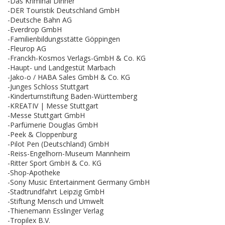
-Das Kriminal Dinner
-DER Touristik Deutschland GmbH
-Deutsche Bahn AG
-Everdrop GmbH
-Familienbildungsstätte Göppingen
-Fleurop AG
-Franckh-Kosmos Verlags-GmbH & Co. KG
-Haupt- und Landgestüt Marbach
-Jako-o / HABA Sales GmbH & Co. KG
-Junges Schloss Stuttgart
-Kinderturnstiftung Baden-Württemberg
-KREATIV | Messe Stuttgart
-Messe Stuttgart GmbH
-Parfümerie Douglas GmbH
-Peek & Cloppenburg
-Pilot Pen (Deutschland) GmbH
-Reiss-Engelhorn-Museum Mannheim
-Ritter Sport GmbH & Co. KG
-Shop-Apotheke
-Sony Music Entertainment Germany GmbH
-Stadtrundfahrt Leipzig GmbH
-Stiftung Mensch und Umwelt
-Thienemann Esslinger Verlag
-Tropilex B.V.