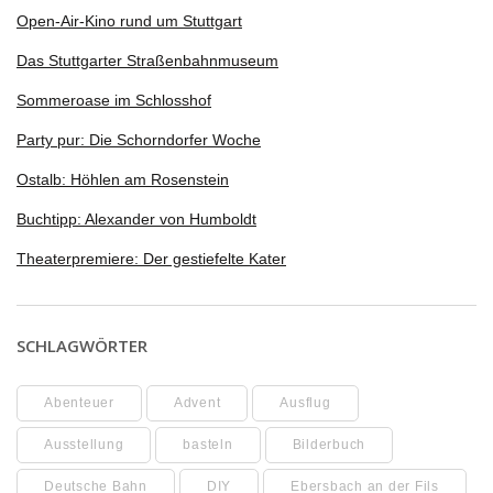
Open-Air-Kino rund um Stuttgart
Das Stuttgarter Straßenbahnmuseum
Sommeroase im Schlosshof
Party pur: Die Schorndorfer Woche
Ostalb: Höhlen am Rosenstein
Buchtipp: Alexander von Humboldt
Theaterpremiere: Der gestiefelte Kater
SCHLAGWÖRTER
Abenteuer
Advent
Ausflug
Ausstellung
basteln
Bilderbuch
Deutsche Bahn
DIY
Ebersbach an der Fils