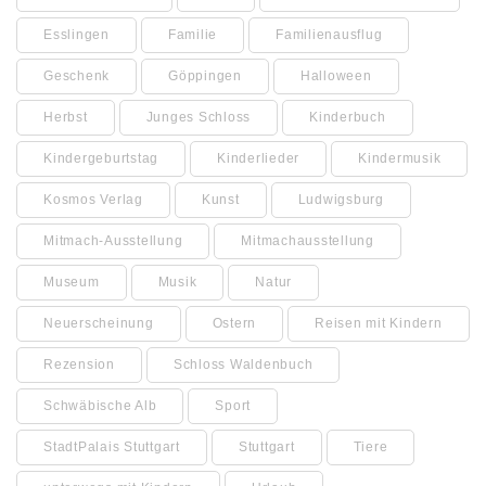
Esslingen
Familie
Familienausflug
Geschenk
Göppingen
Halloween
Herbst
Junges Schloss
Kinderbuch
Kindergeburtstag
Kinderlieder
Kindermusik
Kosmos Verlag
Kunst
Ludwigsburg
Mitmach-Ausstellung
Mitmachausstellung
Museum
Musik
Natur
Neuerscheinung
Ostern
Reisen mit Kindern
Rezension
Schloss Waldenbuch
Schwäbische Alb
Sport
StadtPalais Stuttgart
Stuttgart
Tiere