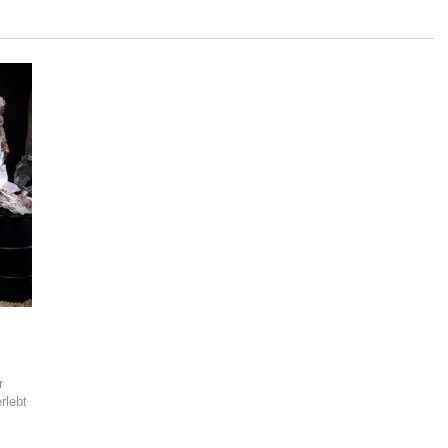
r
rlebt