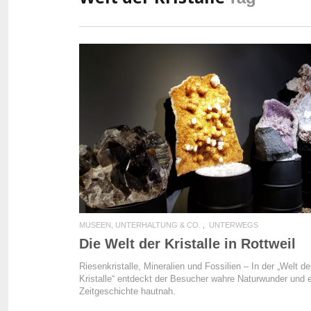
READ MORE
MUSEEN, UNTERHALTUNG & CO.
UNTERWEGS
Die Welt der Kristalle in Rottweil
Riesenkristalle, Mineralien und Fossilien – In der „Welt de
Kristalle“ entdeckt der Besucher wahre Naturwunder und e
Zeitgeschichte hautnah.