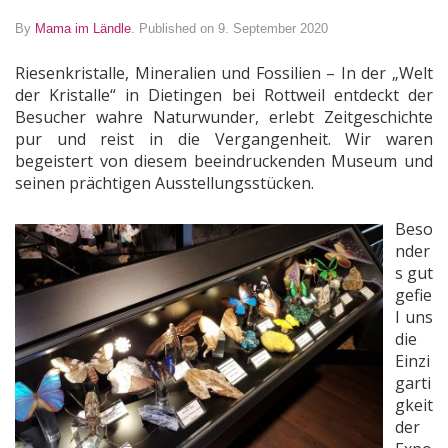
By
Mama im Ländle
.
Published on 9. September 2020
Riesenkristalle, Mineralien und Fossilien – In der „Welt
der Kristalle“ in Dietingen bei Rottweil entdeckt der
Besucher wahre Naturwunder, erlebt Zeitgeschichte
pur und reist in die Vergangenheit. Wir waren
begeistert von diesem beeindruckenden Museum und
seinen prächtigen Ausstellungsstücken.
Beso
nder
s gut
gefie
l uns
die
Einzi
garti
gkeit
der