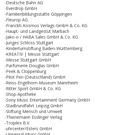
-Deutsche Bahn AG
-Everdrop GmbH
-Familienbildungsstätte Göppingen
-Fleurop AG
-Franckh-Kosmos Verlags-GmbH & Co. KG
-Haupt- und Landgestüt Marbach
-Jako-o / HABA Sales GmbH & Co. KG
-Junges Schloss Stuttgart
-Kinderturnstiftung Baden-Württemberg
-KREATIV | Messe Stuttgart
-Messe Stuttgart GmbH
-Parfümerie Douglas GmbH
-Peek & Cloppenburg
-Pilot Pen (Deutschland) GmbH
-Reiss-Engelhorn-Museum Mannheim
-Ritter Sport GmbH & Co. KG
-Shop-Apotheke
-Sony Music Entertainment Germany GmbH
-Stadtrundfahrt Leipzig GmbH
-Stiftung Mensch und Umwelt
-Thienemann Esslinger Verlag
-Tropilex B.V.
-uhrcenter/Esters GmbH
-Universal Music GmbH