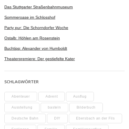
Das Stuttgarter Straßenbahnmuseum
Sommeroase im Schlosshof
Party pur: Die Schorndorfer Woche
Ostalb: Höhlen am Rosenstein
Buchtipp: Alexander von Humboldt
Theaterpremiere: Der gestiefelte Kater
SCHLAGWÖRTER
Abenteuer
Advent
Ausflug
Ausstellung
basteln
Bilderbuch
Deutsche Bahn
DIY
Ebersbach an der Fils