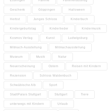
Esslingen
Familie
Familienausflug
Geschenk
Göppingen
Halloween
Herbst
Junges Schloss
Kinderbuch
Kindergeburtstag
Kinderlieder
Kindermusik
Kosmos Verlag
Kunst
Ludwigsburg
Mitmach-Ausstellung
Mitmachausstellung
Museum
Musik
Natur
Neuerscheinung
Ostern
Reisen mit Kindern
Rezension
Schloss Waldenbuch
Schwäbische Alb
Sport
StadtPalais Stuttgart
Stuttgart
Tiere
unterwegs mit Kindern
Urlaub