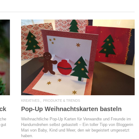
READ MORE
KREATIVES
PRODUKTE & TRENDS
ick
Pop-Up Weihnachtskarten basteln
iche
Weihnachtliche Pop-Up Karten für Verwandte und Freunde im
 gut
Handumdrehen selbst gebastelt – Ein toller Tipp von Bloggerin
Mari von Baby, Kind und Meer, den wir begeistert umgesetzt
haben.