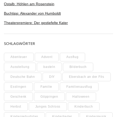
Ostalb: Höhlen am Rosenstein
Buchtipp: Alexander von Humboldt
Theaterpremiere: Der gestiefelte Kater
SCHLAGWÖRTER
Abenteuer
Advent
Ausflug
Ausstellung
basteln
Bilderbuch
Deutsche Bahn
DIY
Ebersbach an der Fils
Esslingen
Familie
Familienausflug
Geschenk
Göppingen
Halloween
Herbst
Junges Schloss
Kinderbuch
Kindergeburtstag
Kinderlieder
Kindermusik