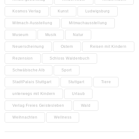
Kosmos Verlag
Kunst
Ludwigsburg
Mitmach-Ausstellung
Mitmachausstellung
Museum
Musik
Natur
Neuerscheinung
Ostern
Reisen mit Kindern
Rezension
Schloss Waldenbuch
Schwäbische Alb
Sport
StadtPalais Stuttgart
Stuttgart
Tiere
unterwegs mit Kindern
Urlaub
Verlag Freies Geistesleben
Wald
Weihnachten
Wellness