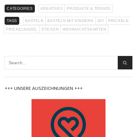
CATEGORIES
KREATIVES
PRODUKTE & TRENDS
TAGS
BASTELN
BASTELN MIT KINDERN
DIY
PRICKELN
PRICKELNADEL
STICKEN
WEIHNACHTSKARTEN
+++ UNSERE AUSZEICHNUNGEN +++