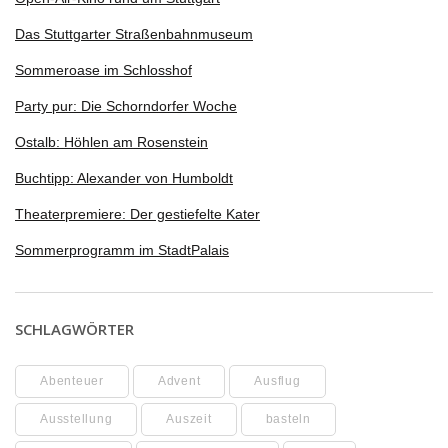
Das Stuttgarter Straßenbahnmuseum
Sommeroase im Schlosshof
Party pur: Die Schorndorfer Woche
Ostalb: Höhlen am Rosenstein
Buchtipp: Alexander von Humboldt
Theaterpremiere: Der gestiefelte Kater
Sommerprogramm im StadtPalais
SCHLAGWÖRTER
Abenteuer
Advent
Ausflug
Ausstellung
Auszeit
basteln