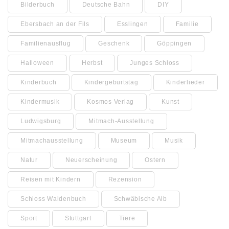
Bilderbuch
Deutsche Bahn
DIY
Ebersbach an der Fils
Esslingen
Familie
Familienausflug
Geschenk
Göppingen
Halloween
Herbst
Junges Schloss
Kinderbuch
Kindergeburtstag
Kinderlieder
Kindermusik
Kosmos Verlag
Kunst
Ludwigsburg
Mitmach-Ausstellung
Mitmachausstellung
Museum
Musik
Natur
Neuerscheinung
Ostern
Reisen mit Kindern
Rezension
Schloss Waldenbuch
Schwäbische Alb
Sport
Stuttgart
Tiere