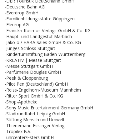
-DER Touristik Deutschland GmbH
-Deutsche Bahn AG
-Everdrop GmbH
-Familienbildungsstätte Göppingen
-Fleurop AG
-Franckh-Kosmos Verlags-GmbH & Co. KG
-Haupt- und Landgestüt Marbach
-Jako-o / HABA Sales GmbH & Co. KG
-Junges Schloss Stuttgart
-Kinderturnstiftung Baden-Württemberg
-KREATIV | Messe Stuttgart
-Messe Stuttgart GmbH
-Parfümerie Douglas GmbH
-Peek & Cloppenburg
-Pilot Pen (Deutschland) GmbH
-Reiss-Engelhorn-Museum Mannheim
-Ritter Sport GmbH & Co. KG
-Shop-Apotheke
-Sony Music Entertainment Germany GmbH
-Stadtrundfahrt Leipzig GmbH
-Stiftung Mensch und Umwelt
-Thienemann Esslinger Verlag
-Tropilex B.V.
-uhrcenter/Esters GmbH