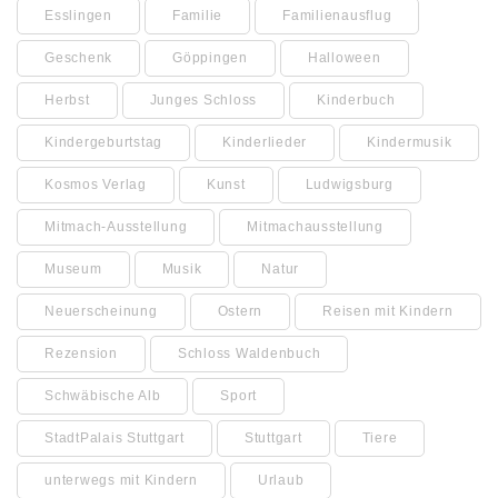
Esslingen
Familie
Familienausflug
Geschenk
Göppingen
Halloween
Herbst
Junges Schloss
Kinderbuch
Kindergeburtstag
Kinderlieder
Kindermusik
Kosmos Verlag
Kunst
Ludwigsburg
Mitmach-Ausstellung
Mitmachausstellung
Museum
Musik
Natur
Neuerscheinung
Ostern
Reisen mit Kindern
Rezension
Schloss Waldenbuch
Schwäbische Alb
Sport
StadtPalais Stuttgart
Stuttgart
Tiere
unterwegs mit Kindern
Urlaub