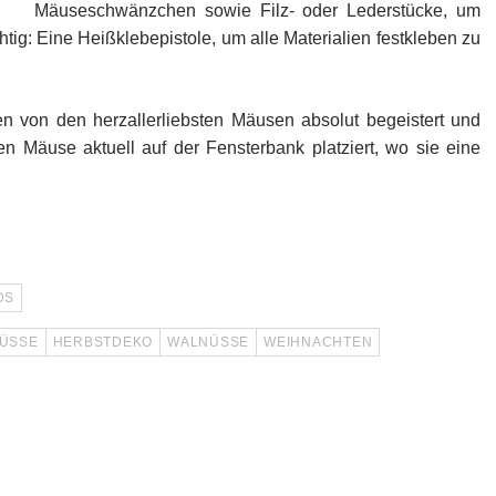
Mäuseschwänzchen sowie Filz- oder Lederstücke, um
htig: Eine Heißklebepistole, um alle Materialien festkleben zu
en von den herzallerliebsten Mäusen absolut begeistert und
en Mäuse aktuell auf der Fensterbank platziert, wo sie eine
DS
ÜSSE
HERBSTDEKO
WALNÜSSE
WEIHNACHTEN