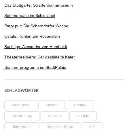
Das Stuttgarter Straßenbahnmuseum
Sommeroase im Schlosshof
Party pur: Die Schorndorfer Woche
Ostalb: Höhlen am Rosenstein
Buchtipp: Alexander von Humboldt
Theaterpremiere: Der gestiefelte Kater
Sommerprogramm im StadtPalais
SCHLAGWÖRTER
Abenteuer
Advent
Ausflug
Ausstellung
Auszeit
basteln
Bilderbuch
Deutsche Bahn
DIY