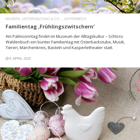
MUSEEN, UNTERHALTUNG & CO.
UNTERWEGS
Familientag ‚Frühlingszwitschern‘
Am Palmsonntag findet im Museum der Alltagskultur – Schloss
Waldenbuch ein bunter Familientag mit Osterbackstube, Musik,
Tieren, Märchenkreis, Basteln und Kasperletheater statt.
8. APRIL 2025
READ MORE