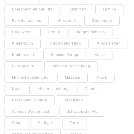
Ebersbach an der Fils
Esslingen
Familie
Familienausflug
Geschenk
Göppingen
Halloween
Herbst
Junges Schloss
Kinderbuch
Kindergeburtstag
Kinderlieder
Kindermusik
Kosmos Verlag
Kunst
Ludwigsburg
Mitmach-Ausstellung
Mitmachausstellung
Museum
Musik
Natur
Neuerscheinung
Ostern
Reisen mit Kindern
Rezension
Schloss Waldenbuch
Schwäbische Alb
Sport
Stuttgart
Tiere