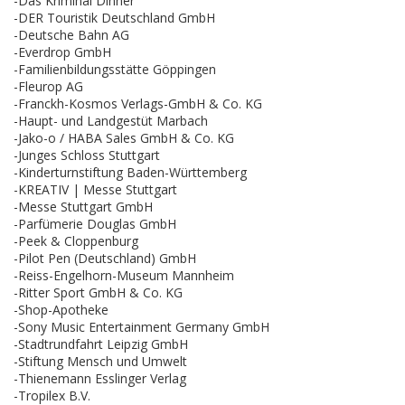
-Das Kriminal Dinner
-DER Touristik Deutschland GmbH
-Deutsche Bahn AG
-Everdrop GmbH
-Familienbildungsstätte Göppingen
-Fleurop AG
-Franckh-Kosmos Verlags-GmbH & Co. KG
-Haupt- und Landgestüt Marbach
-Jako-o / HABA Sales GmbH & Co. KG
-Junges Schloss Stuttgart
-Kinderturnstiftung Baden-Württemberg
-KREATIV | Messe Stuttgart
-Messe Stuttgart GmbH
-Parfümerie Douglas GmbH
-Peek & Cloppenburg
-Pilot Pen (Deutschland) GmbH
-Reiss-Engelhorn-Museum Mannheim
-Ritter Sport GmbH & Co. KG
-Shop-Apotheke
-Sony Music Entertainment Germany GmbH
-Stadtrundfahrt Leipzig GmbH
-Stiftung Mensch und Umwelt
-Thienemann Esslinger Verlag
-Tropilex B.V.