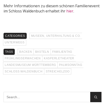
Mehr Informationen zu diesem schönen Familienevent
im Schloss Waldenbuch erhaltet ihr
hier
.
CATEGORIES
MUSEEN, UNTERHALTUNG & CO.
UNTERWEGS
TAGS
BACKEN
BASTELN
FAMILIENTAG
FRÜHLINGSERWACHEN
KASPERLETHEATER
LANDESMUSEUM WÜRTTEMBERG
PALMSONNTAG
SCHLOSS WALDENBUCH
STREICHELZOO