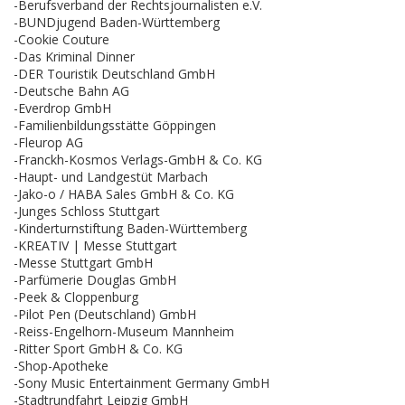
-Berufsverband der Rechtsjournalisten e.V.
-BUNDjugend Baden-Württemberg
-Cookie Couture
-Das Kriminal Dinner
-DER Touristik Deutschland GmbH
-Deutsche Bahn AG
-Everdrop GmbH
-Familienbildungsstätte Göppingen
-Fleurop AG
-Franckh-Kosmos Verlags-GmbH & Co. KG
-Haupt- und Landgestüt Marbach
-Jako-o / HABA Sales GmbH & Co. KG
-Junges Schloss Stuttgart
-Kinderturnstiftung Baden-Württemberg
-KREATIV | Messe Stuttgart
-Messe Stuttgart GmbH
-Parfümerie Douglas GmbH
-Peek & Cloppenburg
-Pilot Pen (Deutschland) GmbH
-Reiss-Engelhorn-Museum Mannheim
-Ritter Sport GmbH & Co. KG
-Shop-Apotheke
-Sony Music Entertainment Germany GmbH
-Stadtrundfahrt Leipzig GmbH