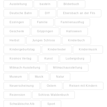
Ausstellung
basteln
Bilderbuch
Deutsche Bahn
DIY
Ebersbach an der Fils
Esslingen
Familie
Familienausflug
Geschenk
Göppingen
Halloween
Herbst
Junges Schloss
Kinderbuch
Kindergeburtstag
Kinderlieder
Kindermusik
Kosmos Verlag
Kunst
Ludwigsburg
Mitmach-Ausstellung
Mitmachausstellung
Museum
Musik
Natur
Neuerscheinung
Ostern
Reisen mit Kindern
Rezension
Schloss Waldenbuch
Schwäbische Alb
Sport