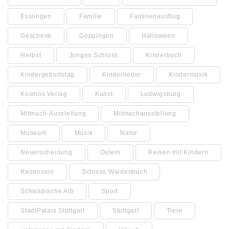
Esslingen
Familie
Familienausflug
Geschenk
Göppingen
Halloween
Herbst
Junges Schloss
Kinderbuch
Kindergeburtstag
Kinderlieder
Kindermusik
Kosmos Verlag
Kunst
Ludwigsburg
Mitmach-Ausstellung
Mitmachausstellung
Museum
Musik
Natur
Neuerscheinung
Ostern
Reisen mit Kindern
Rezension
Schloss Waldenbuch
Schwäbische Alb
Sport
StadtPalais Stuttgart
Stuttgart
Tiere