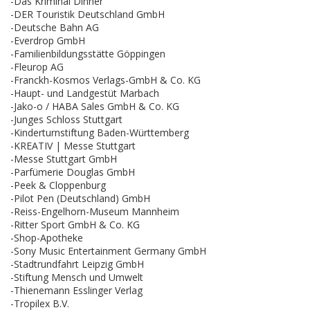
-Das Kriminal Dinner
-DER Touristik Deutschland GmbH
-Deutsche Bahn AG
-Everdrop GmbH
-Familienbildungsstätte Göppingen
-Fleurop AG
-Franckh-Kosmos Verlags-GmbH & Co. KG
-Haupt- und Landgestüt Marbach
-Jako-o / HABA Sales GmbH & Co. KG
-Junges Schloss Stuttgart
-Kinderturnstiftung Baden-Württemberg
-KREATIV | Messe Stuttgart
-Messe Stuttgart GmbH
-Parfümerie Douglas GmbH
-Peek & Cloppenburg
-Pilot Pen (Deutschland) GmbH
-Reiss-Engelhorn-Museum Mannheim
-Ritter Sport GmbH & Co. KG
-Shop-Apotheke
-Sony Music Entertainment Germany GmbH
-Stadtrundfahrt Leipzig GmbH
-Stiftung Mensch und Umwelt
-Thienemann Esslinger Verlag
-Tropilex B.V.