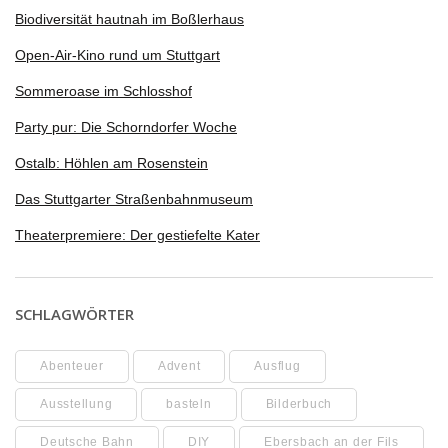
Biodiversität hautnah im Boßlerhaus
Open-Air-Kino rund um Stuttgart
Sommeroase im Schlosshof
Party pur: Die Schorndorfer Woche
Ostalb: Höhlen am Rosenstein
Das Stuttgarter Straßenbahnmuseum
Theaterpremiere: Der gestiefelte Kater
SCHLAGWÖRTER
Abenteuer
Advent
Ausflug
Ausstellung
basteln
Bilderbuch
Deutsche Bahn
DIY
Ebersbach an der Fils