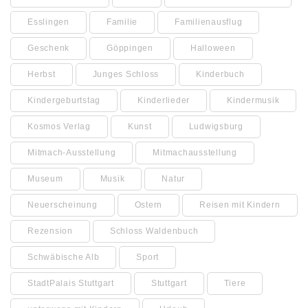
Esslingen
Familie
Familienausflug
Geschenk
Göppingen
Halloween
Herbst
Junges Schloss
Kinderbuch
Kindergeburtstag
Kinderlieder
Kindermusik
Kosmos Verlag
Kunst
Ludwigsburg
Mitmach-Ausstellung
Mitmachausstellung
Museum
Musik
Natur
Neuerscheinung
Ostern
Reisen mit Kindern
Rezension
Schloss Waldenbuch
Schwäbische Alb
Sport
StadtPalais Stuttgart
Stuttgart
Tiere