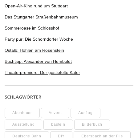
Open-Air-Kino rund um Stuttgart
Das Stuttgarter Straßenbahnmuseum
Sommeroase im Schlosshof
Party pur: Die Schorndorfer Woche
Ostalb: Höhlen am Rosenstein
Buchtipp: Alexander von Humboldt
Theaterpremiere: Der gestiefelte Kater
SCHLAGWÖRTER
Abenteuer
Advent
Ausflug
Ausstellung
basteln
Bilderbuch
Deutsche Bahn
DIY
Ebersbach an der Fils