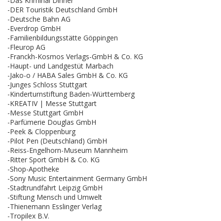
-Das Kriminal Dinner
-DER Touristik Deutschland GmbH
-Deutsche Bahn AG
-Everdrop GmbH
-Familienbildungsstätte Göppingen
-Fleurop AG
-Franckh-Kosmos Verlags-GmbH & Co. KG
-Haupt- und Landgestüt Marbach
-Jako-o / HABA Sales GmbH & Co. KG
-Junges Schloss Stuttgart
-Kinderturnstiftung Baden-Württemberg
-KREATIV | Messe Stuttgart
-Messe Stuttgart GmbH
-Parfümerie Douglas GmbH
-Peek & Cloppenburg
-Pilot Pen (Deutschland) GmbH
-Reiss-Engelhorn-Museum Mannheim
-Ritter Sport GmbH & Co. KG
-Shop-Apotheke
-Sony Music Entertainment Germany GmbH
-Stadtrundfahrt Leipzig GmbH
-Stiftung Mensch und Umwelt
-Thienemann Esslinger Verlag
-Tropilex B.V.