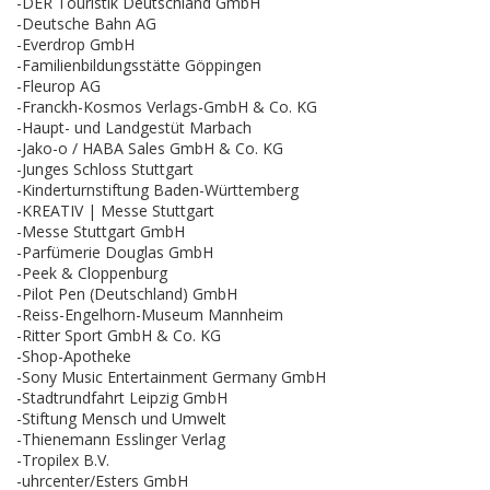
-DER Touristik Deutschland GmbH
-Deutsche Bahn AG
-Everdrop GmbH
-Familienbildungsstätte Göppingen
-Fleurop AG
-Franckh-Kosmos Verlags-GmbH & Co. KG
-Haupt- und Landgestüt Marbach
-Jako-o / HABA Sales GmbH & Co. KG
-Junges Schloss Stuttgart
-Kinderturnstiftung Baden-Württemberg
-KREATIV | Messe Stuttgart
-Messe Stuttgart GmbH
-Parfümerie Douglas GmbH
-Peek & Cloppenburg
-Pilot Pen (Deutschland) GmbH
-Reiss-Engelhorn-Museum Mannheim
-Ritter Sport GmbH & Co. KG
-Shop-Apotheke
-Sony Music Entertainment Germany GmbH
-Stadtrundfahrt Leipzig GmbH
-Stiftung Mensch und Umwelt
-Thienemann Esslinger Verlag
-Tropilex B.V.
-uhrcenter/Esters GmbH