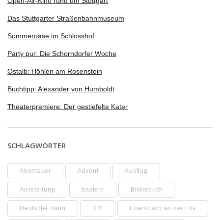
Open-Air-Kino rund um Stuttgart
Das Stuttgarter Straßenbahnmuseum
Sommeroase im Schlosshof
Party pur: Die Schorndorfer Woche
Ostalb: Höhlen am Rosenstein
Buchtipp: Alexander von Humboldt
Theaterpremiere: Der gestiefelte Kater
SCHLAGWÖRTER
Abenteuer
Advent
Ausflug
Ausstellung
basteln
Bilderbuch
Deutsche Bahn
DIY
Ebersbach an der Fils