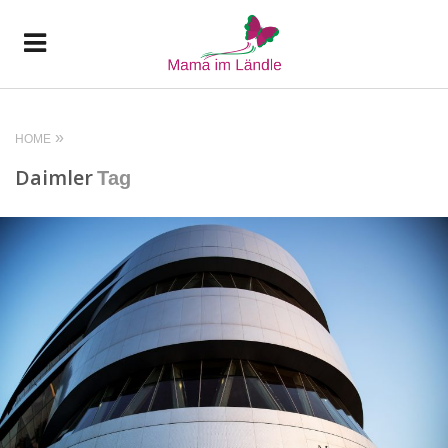
HOME
Daimler
Tag
READ MORE