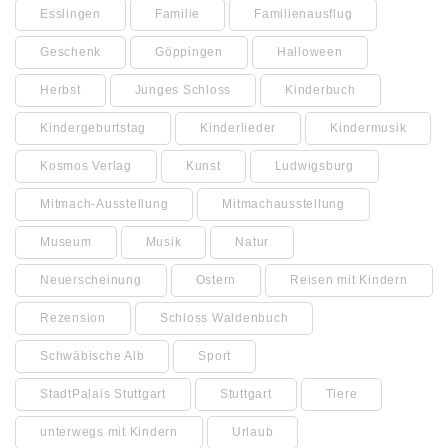
Esslingen
Familie
Familienausflug
Geschenk
Göppingen
Halloween
Herbst
Junges Schloss
Kinderbuch
Kindergeburtstag
Kinderlieder
Kindermusik
Kosmos Verlag
Kunst
Ludwigsburg
Mitmach-Ausstellung
Mitmachausstellung
Museum
Musik
Natur
Neuerscheinung
Ostern
Reisen mit Kindern
Rezension
Schloss Waldenbuch
Schwäbische Alb
Sport
StadtPalais Stuttgart
Stuttgart
Tiere
unterwegs mit Kindern
Urlaub