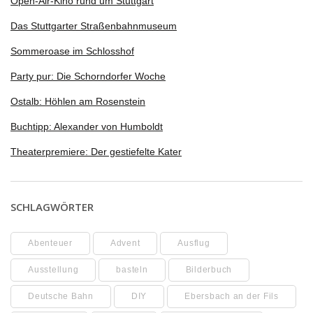
Open-Air-Kino rund um Stuttgart
Das Stuttgarter Straßenbahnmuseum
Sommeroase im Schlosshof
Party pur: Die Schorndorfer Woche
Ostalb: Höhlen am Rosenstein
Buchtipp: Alexander von Humboldt
Theaterpremiere: Der gestiefelte Kater
SCHLAGWÖRTER
Abenteuer
Advent
Ausflug
Ausstellung
basteln
Bilderbuch
Deutsche Bahn
DIY
Ebersbach an der Fils