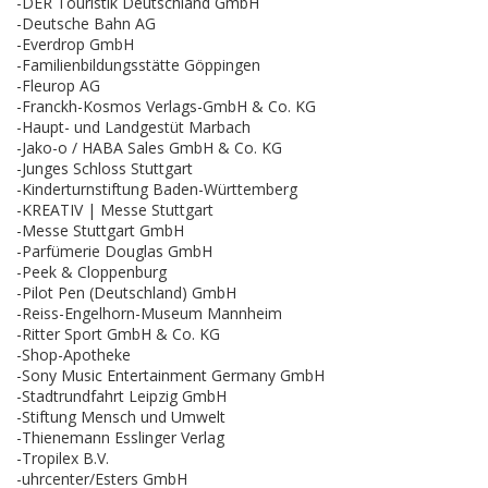
-DER Touristik Deutschland GmbH
-Deutsche Bahn AG
-Everdrop GmbH
-Familienbildungsstätte Göppingen
-Fleurop AG
-Franckh-Kosmos Verlags-GmbH & Co. KG
-Haupt- und Landgestüt Marbach
-Jako-o / HABA Sales GmbH & Co. KG
-Junges Schloss Stuttgart
-Kinderturnstiftung Baden-Württemberg
-KREATIV | Messe Stuttgart
-Messe Stuttgart GmbH
-Parfümerie Douglas GmbH
-Peek & Cloppenburg
-Pilot Pen (Deutschland) GmbH
-Reiss-Engelhorn-Museum Mannheim
-Ritter Sport GmbH & Co. KG
-Shop-Apotheke
-Sony Music Entertainment Germany GmbH
-Stadtrundfahrt Leipzig GmbH
-Stiftung Mensch und Umwelt
-Thienemann Esslinger Verlag
-Tropilex B.V.
-uhrcenter/Esters GmbH