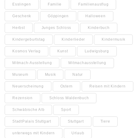
Esslingen
Familie
Familienausflug
Geschenk
Göppingen
Halloween
Herbst
Junges Schloss
Kinderbuch
Kindergeburtstag
Kinderlieder
Kindermusik
Kosmos Verlag
Kunst
Ludwigsburg
Mitmach-Ausstellung
Mitmachausstellung
Museum
Musik
Natur
Neuerscheinung
Ostern
Reisen mit Kindern
Rezension
Schloss Waldenbuch
Schwäbische Alb
Sport
StadtPalais Stuttgart
Stuttgart
Tiere
unterwegs mit Kindern
Urlaub