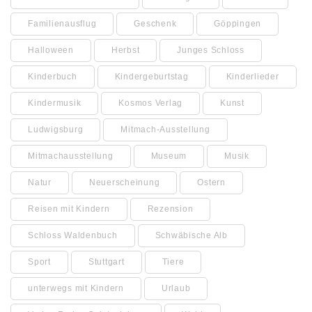
Familienausflug
Geschenk
Göppingen
Halloween
Herbst
Junges Schloss
Kinderbuch
Kindergeburtstag
Kinderlieder
Kindermusik
Kosmos Verlag
Kunst
Ludwigsburg
Mitmach-Ausstellung
Mitmachausstellung
Museum
Musik
Natur
Neuerscheinung
Ostern
Reisen mit Kindern
Rezension
Schloss Waldenbuch
Schwäbische Alb
Sport
Stuttgart
Tiere
unterwegs mit Kindern
Urlaub