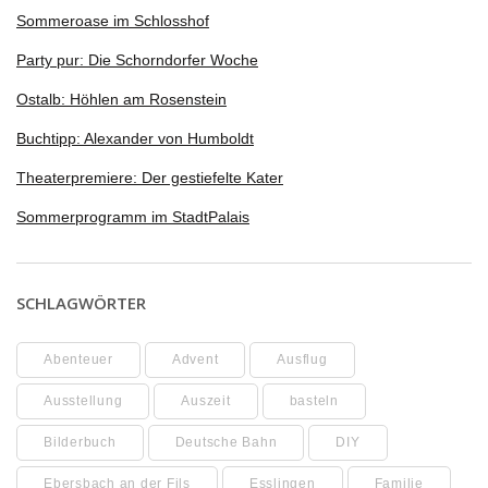
Sommeroase im Schlosshof
Party pur: Die Schorndorfer Woche
Ostalb: Höhlen am Rosenstein
Buchtipp: Alexander von Humboldt
Theaterpremiere: Der gestiefelte Kater
Sommerprogramm im StadtPalais
SCHLAGWÖRTER
Abenteuer
Advent
Ausflug
Ausstellung
Auszeit
basteln
Bilderbuch
Deutsche Bahn
DIY
Ebersbach an der Fils
Esslingen
Familie