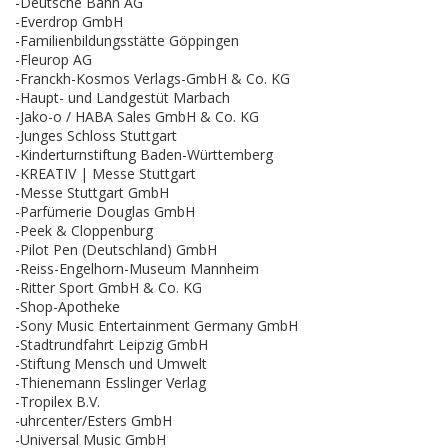
-Deutsche Bahn AG
-Everdrop GmbH
-Familienbildungsstätte Göppingen
-Fleurop AG
-Franckh-Kosmos Verlags-GmbH & Co. KG
-Haupt- und Landgestüt Marbach
-Jako-o / HABA Sales GmbH & Co. KG
-Junges Schloss Stuttgart
-Kinderturnstiftung Baden-Württemberg
-KREATIV | Messe Stuttgart
-Messe Stuttgart GmbH
-Parfümerie Douglas GmbH
-Peek & Cloppenburg
-Pilot Pen (Deutschland) GmbH
-Reiss-Engelhorn-Museum Mannheim
-Ritter Sport GmbH & Co. KG
-Shop-Apotheke
-Sony Music Entertainment Germany GmbH
-Stadtrundfahrt Leipzig GmbH
-Stiftung Mensch und Umwelt
-Thienemann Esslinger Verlag
-Tropilex B.V.
-uhrcenter/Esters GmbH
-Universal Music GmbH