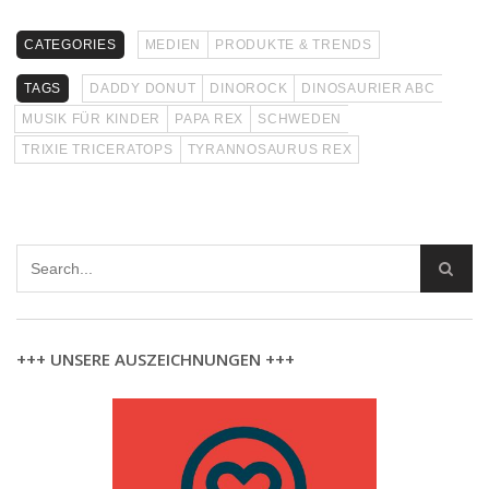
CATEGORIES
MEDIEN
PRODUKTE & TRENDS
TAGS
DADDY DONUT
DINOROCK
DINOSAURIER ABC
MUSIK FÜR KINDER
PAPA REX
SCHWEDEN
TRIXIE TRICERATOPS
TYRANNOSAURUS REX
+++ UNSERE AUSZEICHNUNGEN +++