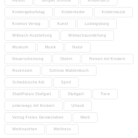
Herbst
Junges Schloss
Kinderbuch
Kindergeburtstag
Kinderlieder
Kindermusik
Kosmos Verlag
Kunst
Ludwigsburg
Mitmach-Ausstellung
Mitmachausstellung
Museum
Musik
Natur
Neuerscheinung
Ostern
Reisen mit Kindern
Rezension
Schloss Waldenbuch
Schwäbische Alb
Sport
StadtPalais Stuttgart
Stuttgart
Tiere
unterwegs mit Kindern
Urlaub
Verlag Freies Geistesleben
Wald
Weihnachten
Wellness