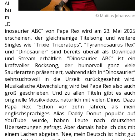
Al
bu
© Mattias Johansson
m
„D
inosaurier ABC“ von Papa Rex wird am 23. Mai 2025
erscheinen, der gleichnamige Titelsong und weitere
Singles wie ”Trixie Triceratops”, ”Tyrannosaurus Rex”
und ”Dinosaurier” sind bereits überall als Download
und Stream erhältlich. ”Dinosaurier ABC” ist ein
kraftvoller Rocksong, der humorvoll ganz viele
Saurierarten präsentiert, während sich in ”Dinosaurier”
sehnsuchtsvoll in die Urzeit zurückgesehnt wird.
Musikalische Abwechslung wird bei Papa Rex also auch
groß geschrieben. Und zu allen Titeln gibt es auch
originelle Musikvideos, natürlich mit vielen Dinos. Dazu
Papa Rex: ”Schon vor zehn Jahren, als mein
englischsprachiges Alias Daddy Donut populär auf
YouTube wurde, haben Leute nach deutschen
Übersetzungen gefragt. Aber damals habe ich das mit
einem Lachen abgetan. ’Nee, mein Deutsch ist nicht gut