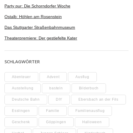
Party pur: Die Schorndorfer Woche
Ostalb: Höhlen am Rosenstein
Das Stuttgarter Straßenbahnmuseum
Theaterpremiere: Der gestiefelte Kater
SCHLAGWÖRTER
Abenteuer
Advent
Ausflug
Ausstellung
basteln
Bilderbuch
Deutsche Bahn
DIY
Ebersbach an der Fils
Esslingen
Familie
Familienausflug
Geschenk
Göppingen
Halloween