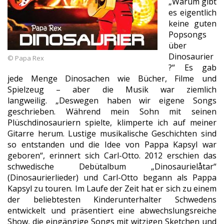
„Warum gibt
es eigentlich
keine guten
Popsongs
über
Dinosaurier
© Papa Rex
?“ Es gab
jede Menge Dinosachen wie Bücher, Filme und
Spielzeug – aber die Musik war ziemlich
langweilig.
„
Deswegen haben wir eigene Songs
geschrieben. Während mein Sohn mit seinen
Plüschdinosauriern spielte, klimperte ich auf meiner
Gitarre herum.
Lustige musikalische Geschichten sind
so entstanden und die Idee von Pappa Kapsyl war
geboren“, erinnert sich Carl-Otto.
2012 erschien das
schwedische Debütalbum „Dinosaurielåtar“
(Dinosaurierlieder) und Carl-Otto begann als Pappa
Kapsyl zu touren. Im Laufe der Zeit hat er sich zu einem
der beliebtesten Kinderunterhalter Schwedens
entwickelt und präsentiert eine abwechslungsreiche
Show, die eingängige Songs mit witzigen Sketchen und