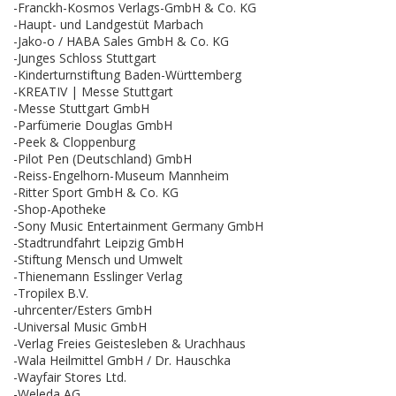
-Franckh-Kosmos Verlags-GmbH & Co. KG
-Haupt- und Landgestüt Marbach
-Jako-o / HABA Sales GmbH & Co. KG
-Junges Schloss Stuttgart
-Kinderturnstiftung Baden-Württemberg
-KREATIV | Messe Stuttgart
-Messe Stuttgart GmbH
-Parfümerie Douglas GmbH
-Peek & Cloppenburg
-Pilot Pen (Deutschland) GmbH
-Reiss-Engelhorn-Museum Mannheim
-Ritter Sport GmbH & Co. KG
-Shop-Apotheke
-Sony Music Entertainment Germany GmbH
-Stadtrundfahrt Leipzig GmbH
-Stiftung Mensch und Umwelt
-Thienemann Esslinger Verlag
-Tropilex B.V.
-uhrcenter/Esters GmbH
-Universal Music GmbH
-Verlag Freies Geistesleben & Urachhaus
-Wala Heilmittel GmbH / Dr. Hauschka
-Wayfair Stores Ltd.
-Weleda AG