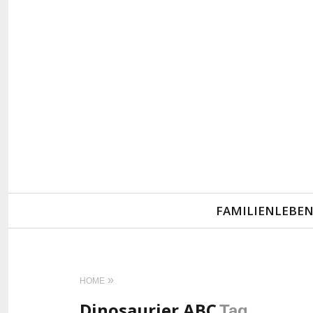
Primary
FAMILIENLEBE
Navigation
HOME
Dinosaurier ABC
Tag