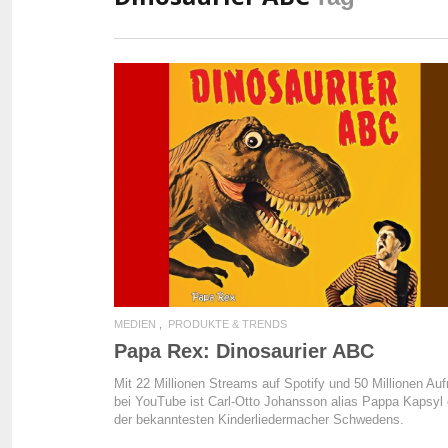
READ MORE
MEDIEN
PRODUKTE & TRENDS
Papa Rex: Dinosaurier ABC
Mit 22 Millionen Streams auf Spotify und 50 Millionen Auf
bei YouTube ist Carl-Otto Johansson alias Pappa Kapsyl 
der bekanntesten Kinderliedermacher Schwedens.