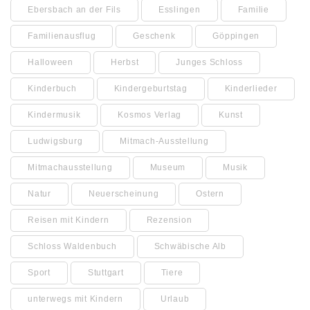
Ebersbach an der Fils
Esslingen
Familie
Familienausflug
Geschenk
Göppingen
Halloween
Herbst
Junges Schloss
Kinderbuch
Kindergeburtstag
Kinderlieder
Kindermusik
Kosmos Verlag
Kunst
Ludwigsburg
Mitmach-Ausstellung
Mitmachausstellung
Museum
Musik
Natur
Neuerscheinung
Ostern
Reisen mit Kindern
Rezension
Schloss Waldenbuch
Schwäbische Alb
Sport
Stuttgart
Tiere
unterwegs mit Kindern
Urlaub