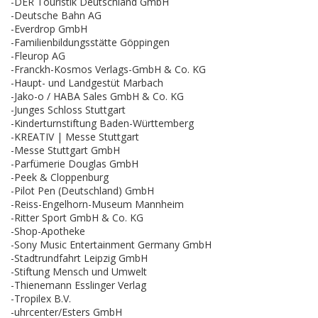
-DER Touristik Deutschland GmbH
-Deutsche Bahn AG
-Everdrop GmbH
-Familienbildungsstätte Göppingen
-Fleurop AG
-Franckh-Kosmos Verlags-GmbH & Co. KG
-Haupt- und Landgestüt Marbach
-Jako-o / HABA Sales GmbH & Co. KG
-Junges Schloss Stuttgart
-Kinderturnstiftung Baden-Württemberg
-KREATIV | Messe Stuttgart
-Messe Stuttgart GmbH
-Parfümerie Douglas GmbH
-Peek & Cloppenburg
-Pilot Pen (Deutschland) GmbH
-Reiss-Engelhorn-Museum Mannheim
-Ritter Sport GmbH & Co. KG
-Shop-Apotheke
-Sony Music Entertainment Germany GmbH
-Stadtrundfahrt Leipzig GmbH
-Stiftung Mensch und Umwelt
-Thienemann Esslinger Verlag
-Tropilex B.V.
-uhrcenter/Esters GmbH