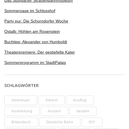
Das Stuttgarter Straßenbahnmuseum
Sommeroase im Schlosshof
Party pur: Die Schorndorfer Woche
Ostalb: Höhlen am Rosenstein
Buchtipp: Alexander von Humboldt
Theaterpremiere: Der gestiefelte Kater
Sommerprogramm im StadtPalais
SCHLAGWÖRTER
Abenteuer
Advent
Ausflug
Ausstellung
Auszeit
basteln
Bilderbuch
Deutsche Bahn
DIY