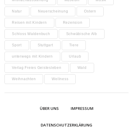
Mitmachausstellung
Museum
Musik
Natur
Neuerscheinung
Ostern
Reisen mit Kindern
Rezension
Schloss Waldenbuch
Schwäbische Alb
Sport
Stuttgart
Tiere
unterwegs mit Kindern
Urlaub
Verlag Freies Geistesleben
Wald
Weihnachten
Wellness
ÜBER UNS
IMPRESSUM
DATENSCHUTZERKLÄRUNG