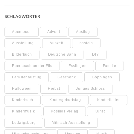
SCHLAGWÖRTER
Abenteuer
Advent
Ausflug
Ausstellung
Auszeit
basteln
Bilderbuch
Deutsche Bahn
DIY
Ebersbach an der Fils
Esslingen
Familie
Familienausflug
Geschenk
Göppingen
Halloween
Herbst
Junges Schloss
Kinderbuch
Kindergeburtstag
Kinderlieder
Kindermusik
Kosmos Verlag
Kunst
Ludwigsburg
Mitmach-Ausstellung