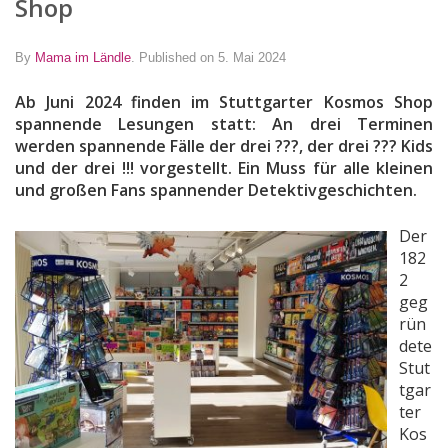
Shop
By
Mama im Ländle
.
Published on 5. Mai 2024
Ab Juni 2024 finden im Stuttgarter Kosmos Shop
spannende Lesungen statt: An drei Terminen
werden spannende Fälle der drei ???, der drei ??? Kids
und der drei !!! vorgestellt. Ein Muss für alle kleinen
und großen Fans spannender Detektivgeschichten.
Der
182
2
geg
rün
dete
Stut
tgar
ter
Kos