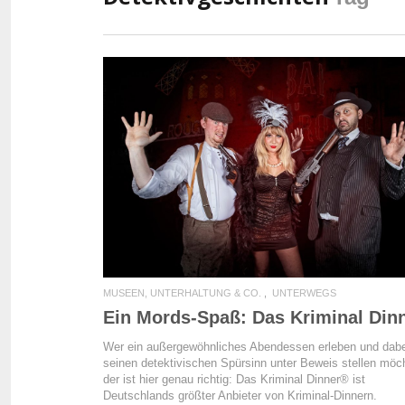
READ MORE
MUSEEN, UNTERHALTUNG & CO.
UNTERWEGS
Ein Mords-Spaß: Das Kriminal Din
Wer ein außergewöhnliches Abendessen erleben und dabe
seinen detektivischen Spürsinn unter Beweis stellen möc
der ist hier genau richtig: Das Kriminal Dinner® ist
Deutschlands größter Anbieter von Kriminal-Dinnern.