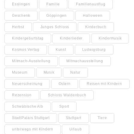
Esslingen
Familie
Familienausflug
Geschenk
Göppingen
Halloween
Herbst
Junges Schloss
Kinderbuch
Kindergeburtstag
Kinderlieder
Kindermusik
Kosmos Verlag
Kunst
Ludwigsburg
Mitmach-Ausstellung
Mitmachausstellung
Museum
Musik
Natur
Neuerscheinung
Ostern
Reisen mit Kindern
Rezension
Schloss Waldenbuch
Schwäbische Alb
Sport
StadtPalais Stuttgart
Stuttgart
Tiere
unterwegs mit Kindern
Urlaub