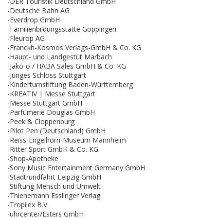
-DER Touristik Deutschland GmbH
-Deutsche Bahn AG
-Everdrop GmbH
-Familienbildungsstätte Göppingen
-Fleurop AG
-Franckh-Kosmos Verlags-GmbH & Co. KG
-Haupt- und Landgestüt Marbach
-Jako-o / HABA Sales GmbH & Co. KG
-Junges Schloss Stuttgart
-Kinderturnstiftung Baden-Württemberg
-KREATIV | Messe Stuttgart
-Messe Stuttgart GmbH
-Parfümerie Douglas GmbH
-Peek & Cloppenburg
-Pilot Pen (Deutschland) GmbH
-Reiss-Engelhorn-Museum Mannheim
-Ritter Sport GmbH & Co. KG
-Shop-Apotheke
-Sony Music Entertainment Germany GmbH
-Stadtrundfahrt Leipzig GmbH
-Stiftung Mensch und Umwelt
-Thienemann Esslinger Verlag
-Tropilex B.V.
-uhrcenter/Esters GmbH