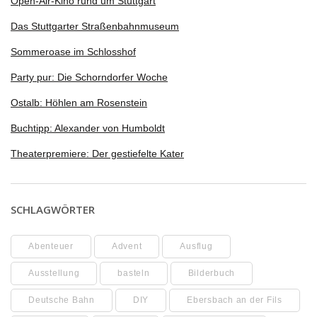
Open-Air-Kino rund um Stuttgart
Das Stuttgarter Straßenbahnmuseum
Sommeroase im Schlosshof
Party pur: Die Schorndorfer Woche
Ostalb: Höhlen am Rosenstein
Buchtipp: Alexander von Humboldt
Theaterpremiere: Der gestiefelte Kater
SCHLAGWÖRTER
Abenteuer
Advent
Ausflug
Ausstellung
basteln
Bilderbuch
Deutsche Bahn
DIY
Ebersbach an der Fils