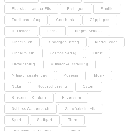
Ebersbach an der Fils
Esslingen
Familie
Familienausflug
Geschenk
Göppingen
Halloween
Herbst
Junges Schloss
Kinderbuch
Kindergeburtstag
Kinderlieder
Kindermusik
Kosmos Verlag
Kunst
Ludwigsburg
Mitmach-Ausstellung
Mitmachausstellung
Museum
Musik
Natur
Neuerscheinung
Ostern
Reisen mit Kindern
Rezension
Schloss Waldenbuch
Schwäbische Alb
Sport
Stuttgart
Tiere