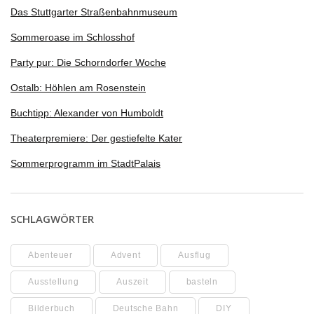
Das Stuttgarter Straßenbahnmuseum
Sommeroase im Schlosshof
Party pur: Die Schorndorfer Woche
Ostalb: Höhlen am Rosenstein
Buchtipp: Alexander von Humboldt
Theaterpremiere: Der gestiefelte Kater
Sommerprogramm im StadtPalais
SCHLAGWÖRTER
Abenteuer
Advent
Ausflug
Ausstellung
Auszeit
basteln
Bilderbuch
Deutsche Bahn
DIY