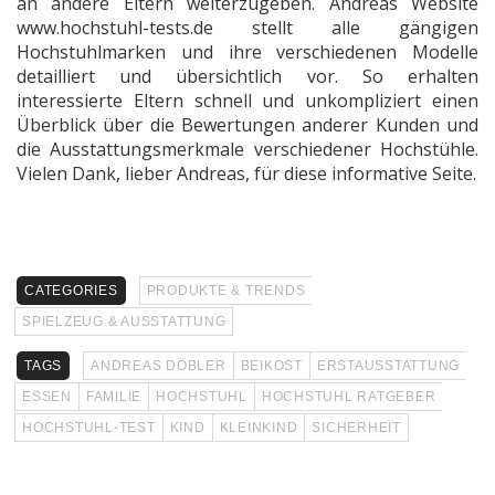
an andere Eltern weiterzugeben. Andreas Website
www.hochstuhl-tests.de stellt alle gängigen
Hochstuhlmarken und ihre verschiedenen Modelle
detailliert und übersichtlich vor. So erhalten
interessierte Eltern schnell und unkompliziert einen
Überblick über die Bewertungen anderer Kunden und
die Ausstattungsmerkmale verschiedener Hochstühle.
Vielen Dank, lieber Andreas, für diese informative Seite.
CATEGORIES
PRODUKTE & TRENDS
SPIELZEUG & AUSSTATTUNG
TAGS
ANDREAS DÖBLER
BEIKOST
ERSTAUSSTATTUNG
ESSEN
FAMILIE
HOCHSTUHL
HOCHSTUHL RATGEBER
HOCHSTUHL-TEST
KIND
KLEINKIND
SICHERHEIT