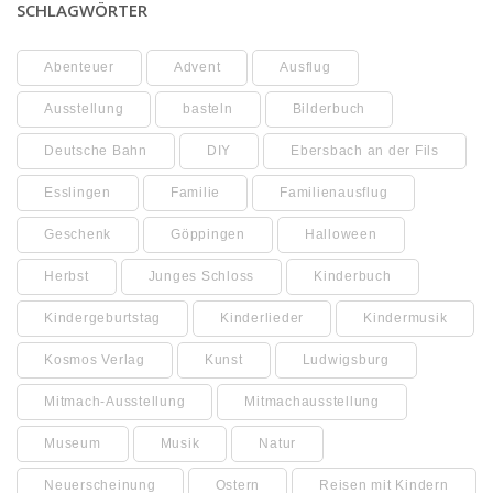
SCHLAGWÖRTER
Abenteuer
Advent
Ausflug
Ausstellung
basteln
Bilderbuch
Deutsche Bahn
DIY
Ebersbach an der Fils
Esslingen
Familie
Familienausflug
Geschenk
Göppingen
Halloween
Herbst
Junges Schloss
Kinderbuch
Kindergeburtstag
Kinderlieder
Kindermusik
Kosmos Verlag
Kunst
Ludwigsburg
Mitmach-Ausstellung
Mitmachausstellung
Museum
Musik
Natur
Neuerscheinung
Ostern
Reisen mit Kindern