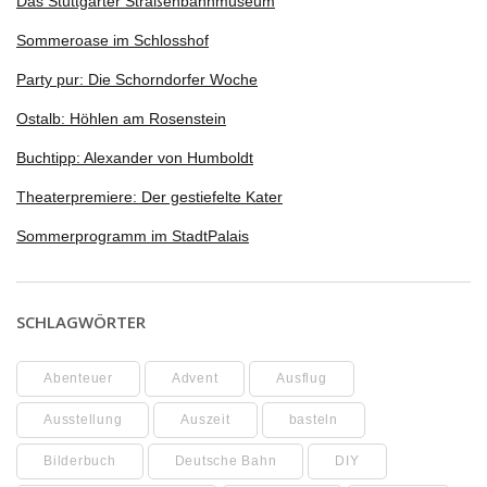
Das Stuttgarter Straßenbahnmuseum
Sommeroase im Schlosshof
Party pur: Die Schorndorfer Woche
Ostalb: Höhlen am Rosenstein
Buchtipp: Alexander von Humboldt
Theaterpremiere: Der gestiefelte Kater
Sommerprogramm im StadtPalais
SCHLAGWÖRTER
Abenteuer
Advent
Ausflug
Ausstellung
Auszeit
basteln
Bilderbuch
Deutsche Bahn
DIY