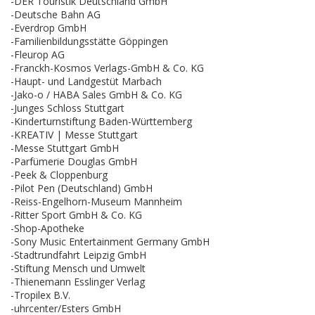
-DER Touristik Deutschland GmbH
-Deutsche Bahn AG
-Everdrop GmbH
-Familienbildungsstätte Göppingen
-Fleurop AG
-Franckh-Kosmos Verlags-GmbH & Co. KG
-Haupt- und Landgestüt Marbach
-Jako-o / HABA Sales GmbH & Co. KG
-Junges Schloss Stuttgart
-Kinderturnstiftung Baden-Württemberg
-KREATIV | Messe Stuttgart
-Messe Stuttgart GmbH
-Parfümerie Douglas GmbH
-Peek & Cloppenburg
-Pilot Pen (Deutschland) GmbH
-Reiss-Engelhorn-Museum Mannheim
-Ritter Sport GmbH & Co. KG
-Shop-Apotheke
-Sony Music Entertainment Germany GmbH
-Stadtrundfahrt Leipzig GmbH
-Stiftung Mensch und Umwelt
-Thienemann Esslinger Verlag
-Tropilex B.V.
-uhrcenter/Esters GmbH