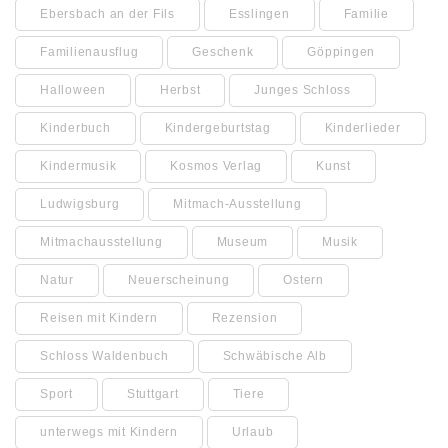
Ebersbach an der Fils
Esslingen
Familie
Familienausflug
Geschenk
Göppingen
Halloween
Herbst
Junges Schloss
Kinderbuch
Kindergeburtstag
Kinderlieder
Kindermusik
Kosmos Verlag
Kunst
Ludwigsburg
Mitmach-Ausstellung
Mitmachausstellung
Museum
Musik
Natur
Neuerscheinung
Ostern
Reisen mit Kindern
Rezension
Schloss Waldenbuch
Schwäbische Alb
Sport
Stuttgart
Tiere
unterwegs mit Kindern
Urlaub