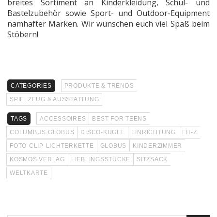
breites Sortiment an Kinderkleidung, Schul- und
Bastelzubehör sowie Sport- und Outdoor-Equipment
namhafter Marken. Wir wünschen euch viel Spaß beim
Stöbern!
CATEGORIES
PRODUKTE & TRENDS
SPIELZEUG & AUSSTATTUNG
TAGS
ACCESSOIRES
BEST FOR TEENS
COLUMBUS GLOBUS
DISCO-KUGEL
EINRICHTUNG
FIT-Z
FOTO-CLIP-LICHTERKETTE
GLOBUS
KINDERZIMMER
KOSMOS VERLAG
LIEBLINGSSTÜCKE
SITZSACK
WELTKARTE