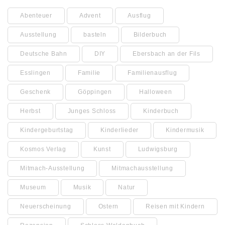
Abenteuer
Advent
Ausflug
Ausstellung
basteln
Bilderbuch
Deutsche Bahn
DIY
Ebersbach an der Fils
Esslingen
Familie
Familienausflug
Geschenk
Göppingen
Halloween
Herbst
Junges Schloss
Kinderbuch
Kindergeburtstag
Kinderlieder
Kindermusik
Kosmos Verlag
Kunst
Ludwigsburg
Mitmach-Ausstellung
Mitmachausstellung
Museum
Musik
Natur
Neuerscheinung
Ostern
Reisen mit Kindern