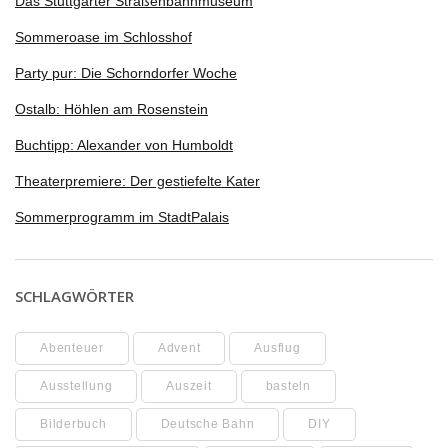
Das Stuttgarter Straßenbahnmuseum
Sommeroase im Schlosshof
Party pur: Die Schorndorfer Woche
Ostalb: Höhlen am Rosenstein
Buchtipp: Alexander von Humboldt
Theaterpremiere: Der gestiefelte Kater
Sommerprogramm im StadtPalais
SCHLAGWÖRTER
Abenteuer
Advent
Ausflug
Ausstellung
Auszeit
basteln
Bilderbuch
Deutsche Bahn
DIY