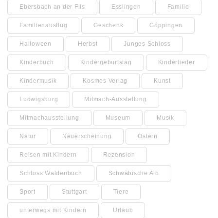
Ebersbach an der Fils
Esslingen
Familie
Familienausflug
Geschenk
Göppingen
Halloween
Herbst
Junges Schloss
Kinderbuch
Kindergeburtstag
Kinderlieder
Kindermusik
Kosmos Verlag
Kunst
Ludwigsburg
Mitmach-Ausstellung
Mitmachausstellung
Museum
Musik
Natur
Neuerscheinung
Ostern
Reisen mit Kindern
Rezension
Schloss Waldenbuch
Schwäbische Alb
Sport
Stuttgart
Tiere
unterwegs mit Kindern
Urlaub