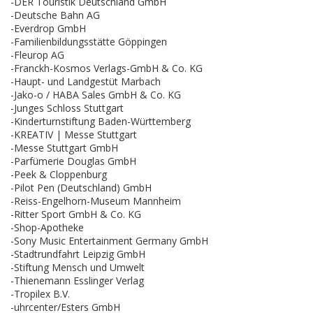
-DER Touristik Deutschland GmbH
-Deutsche Bahn AG
-Everdrop GmbH
-Familienbildungsstätte Göppingen
-Fleurop AG
-Franckh-Kosmos Verlags-GmbH & Co. KG
-Haupt- und Landgestüt Marbach
-Jako-o / HABA Sales GmbH & Co. KG
-Junges Schloss Stuttgart
-Kinderturnstiftung Baden-Württemberg
-KREATIV | Messe Stuttgart
-Messe Stuttgart GmbH
-Parfümerie Douglas GmbH
-Peek & Cloppenburg
-Pilot Pen (Deutschland) GmbH
-Reiss-Engelhorn-Museum Mannheim
-Ritter Sport GmbH & Co. KG
-Shop-Apotheke
-Sony Music Entertainment Germany GmbH
-Stadtrundfahrt Leipzig GmbH
-Stiftung Mensch und Umwelt
-Thienemann Esslinger Verlag
-Tropilex B.V.
-uhrcenter/Esters GmbH