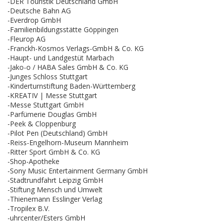
-DER Touristik Deutschland GmbH
-Deutsche Bahn AG
-Everdrop GmbH
-Familienbildungsstätte Göppingen
-Fleurop AG
-Franckh-Kosmos Verlags-GmbH & Co. KG
-Haupt- und Landgestüt Marbach
-Jako-o / HABA Sales GmbH & Co. KG
-Junges Schloss Stuttgart
-Kinderturnstiftung Baden-Württemberg
-KREATIV | Messe Stuttgart
-Messe Stuttgart GmbH
-Parfümerie Douglas GmbH
-Peek & Cloppenburg
-Pilot Pen (Deutschland) GmbH
-Reiss-Engelhorn-Museum Mannheim
-Ritter Sport GmbH & Co. KG
-Shop-Apotheke
-Sony Music Entertainment Germany GmbH
-Stadtrundfahrt Leipzig GmbH
-Stiftung Mensch und Umwelt
-Thienemann Esslinger Verlag
-Tropilex B.V.
-uhrcenter/Esters GmbH