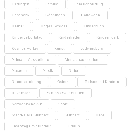
Esslingen
Familie
Familienausflug
Geschenk
Göppingen
Halloween
Herbst
Junges Schloss
Kinderbuch
Kindergeburtstag
Kinderlieder
Kindermusik
Kosmos Verlag
Kunst
Ludwigsburg
Mitmach-Ausstellung
Mitmachausstellung
Museum
Musik
Natur
Neuerscheinung
Ostern
Reisen mit Kindern
Rezension
Schloss Waldenbuch
Schwäbische Alb
Sport
StadtPalais Stuttgart
Stuttgart
Tiere
unterwegs mit Kindern
Urlaub