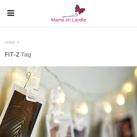
HOME
FIT-Z
Tag
READ MORE