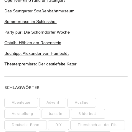
Open-Air-Kino rund um Stuttgart
Das Stuttgarter Straßenbahnmuseum
Sommeroase im Schlosshof
Party pur: Die Schorndorfer Woche
Ostalb: Höhlen am Rosenstein
Buchtipp: Alexander von Humboldt
Theaterpremiere: Der gestiefelte Kater
SCHLAGWÖRTER
Abenteuer
Advent
Ausflug
Ausstellung
basteln
Bilderbuch
Deutsche Bahn
DIY
Ebersbach an der Fils