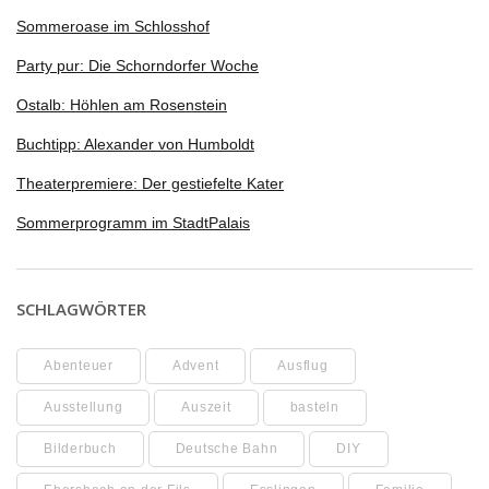
Sommeroase im Schlosshof
Party pur: Die Schorndorfer Woche
Ostalb: Höhlen am Rosenstein
Buchtipp: Alexander von Humboldt
Theaterpremiere: Der gestiefelte Kater
Sommerprogramm im StadtPalais
SCHLAGWÖRTER
Abenteuer
Advent
Ausflug
Ausstellung
Auszeit
basteln
Bilderbuch
Deutsche Bahn
DIY