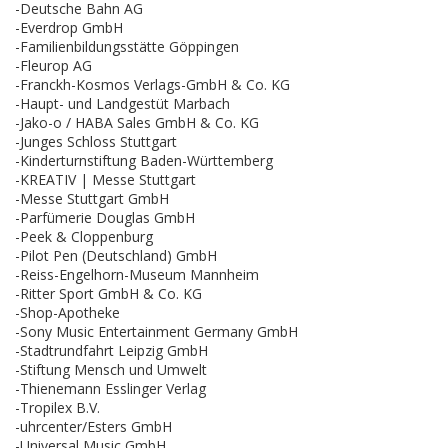
-Deutsche Bahn AG
-Everdrop GmbH
-Familienbildungsstätte Göppingen
-Fleurop AG
-Franckh-Kosmos Verlags-GmbH & Co. KG
-Haupt- und Landgestüt Marbach
-Jako-o / HABA Sales GmbH & Co. KG
-Junges Schloss Stuttgart
-Kinderturnstiftung Baden-Württemberg
-KREATIV | Messe Stuttgart
-Messe Stuttgart GmbH
-Parfümerie Douglas GmbH
-Peek & Cloppenburg
-Pilot Pen (Deutschland) GmbH
-Reiss-Engelhorn-Museum Mannheim
-Ritter Sport GmbH & Co. KG
-Shop-Apotheke
-Sony Music Entertainment Germany GmbH
-Stadtrundfahrt Leipzig GmbH
-Stiftung Mensch und Umwelt
-Thienemann Esslinger Verlag
-Tropilex B.V.
-uhrcenter/Esters GmbH
-Universal Music GmbH