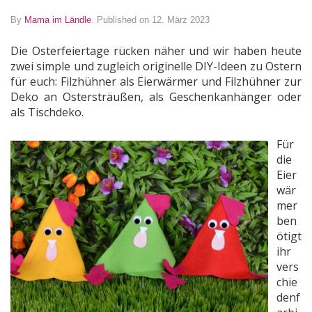
By
Mama im Ländle
.
Published on 12. März 2023
Die Osterfeiertage rücken näher und wir haben heute
zwei simple und zugleich originelle DIY-Ideen zu Ostern
für euch: Filzhühner als Eierwärmer und Filzhühner zur
Deko an Ostersträußen, als Geschenkanhänger oder
als Tischdeko.
Für
die
Eier
wär
mer
ben
ötigt
ihr
vers
chie
denf