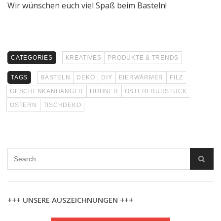
Wir wünschen euch viel Spaß beim Basteln!
CATEGORIES
KREATIVES
PRODUKTE & TRENDS
TAGS
BASTELN
DEKO
DIY
EIERWÄRMER
FILZ
GESCHENKANHÄNGER
HÜHNER
OSTERFRÜHSTÜCK
OSTERN
TISCHDEKO
+++ UNSERE AUSZEICHNUNGEN +++