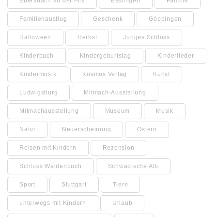
Ebersbach an der Fils
Esslingen
Familie
Familienausflug
Geschenk
Göppingen
Halloween
Herbst
Junges Schloss
Kinderbuch
Kindergeburtstag
Kinderlieder
Kindermusik
Kosmos Verlag
Kunst
Ludwigsburg
Mitmach-Ausstellung
Mitmachausstellung
Museum
Musik
Natur
Neuerscheinung
Ostern
Reisen mit Kindern
Rezension
Schloss Waldenbuch
Schwäbische Alb
Sport
Stuttgart
Tiere
unterwegs mit Kindern
Urlaub