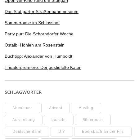
Open-Air-Kino rund um Stuttgart
Das Stuttgarter Straßenbahnmuseum
Sommeroase im Schlosshof
Party pur: Die Schorndorfer Woche
Ostalb: Höhlen am Rosenstein
Buchtipp: Alexander von Humboldt
Theaterpremiere: Der gestiefelte Kater
SCHLAGWÖRTER
Abenteuer
Advent
Ausflug
Ausstellung
basteln
Bilderbuch
Deutsche Bahn
DIY
Ebersbach an der Fils