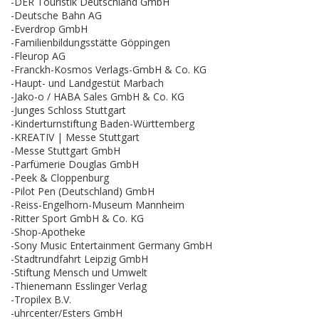
-DER Touristik Deutschland GmbH
-Deutsche Bahn AG
-Everdrop GmbH
-Familienbildungsstätte Göppingen
-Fleurop AG
-Franckh-Kosmos Verlags-GmbH & Co. KG
-Haupt- und Landgestüt Marbach
-Jako-o / HABA Sales GmbH & Co. KG
-Junges Schloss Stuttgart
-Kinderturnstiftung Baden-Württemberg
-KREATIV | Messe Stuttgart
-Messe Stuttgart GmbH
-Parfümerie Douglas GmbH
-Peek & Cloppenburg
-Pilot Pen (Deutschland) GmbH
-Reiss-Engelhorn-Museum Mannheim
-Ritter Sport GmbH & Co. KG
-Shop-Apotheke
-Sony Music Entertainment Germany GmbH
-Stadtrundfahrt Leipzig GmbH
-Stiftung Mensch und Umwelt
-Thienemann Esslinger Verlag
-Tropilex B.V.
-uhrcenter/Esters GmbH