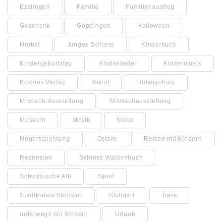
Esslingen
Familie
Familienausflug
Geschenk
Göppingen
Halloween
Herbst
Junges Schloss
Kinderbuch
Kindergeburtstag
Kinderlieder
Kindermusik
Kosmos Verlag
Kunst
Ludwigsburg
Mitmach-Ausstellung
Mitmachausstellung
Museum
Musik
Natur
Neuerscheinung
Ostern
Reisen mit Kindern
Rezension
Schloss Waldenbuch
Schwäbische Alb
Sport
StadtPalais Stuttgart
Stuttgart
Tiere
unterwegs mit Kindern
Urlaub