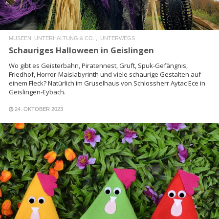
MUSEEN, UNTERHALTUNG & CO.
UNTERWEGS
Schauriges Halloween in Geislingen
Wo gibt es Geisterbahn, Piratennest, Gruft, Spuk-Gefängnis,
Friedhof, Horror-Maislabyrinth und viele schaurige Gestalten auf
einem Fleck? Natürlich im Gruselhaus von Schlossherr Aytac Ece in
Geislingen-Eybach.
24. OKTOBER 2023
READ MORE