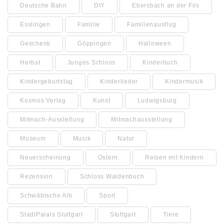
Deutsche Bahn
DIY
Ebersbach an der Fils
Esslingen
Familie
Familienausflug
Geschenk
Göppingen
Halloween
Herbst
Junges Schloss
Kinderbuch
Kindergeburtstag
Kinderlieder
Kindermusik
Kosmos Verlag
Kunst
Ludwigsburg
Mitmach-Ausstellung
Mitmachausstellung
Museum
Musik
Natur
Neuerscheinung
Ostern
Reisen mit Kindern
Rezension
Schloss Waldenbuch
Schwäbische Alb
Sport
StadtPalais Stuttgart
Stuttgart
Tiere