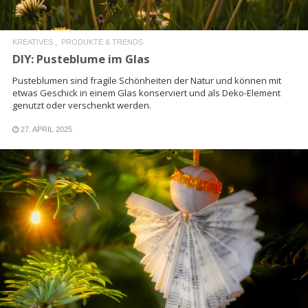
KREATIVES
PRODUKTE & TRENDS
DIY: Pusteblume im Glas
Pusteblumen sind fragile Schönheiten der Natur und können mit
etwas Geschick in einem Glas konserviert und als Deko-Element
genutzt oder verschenkt werden.
27. APRIL 2025
READ MORE