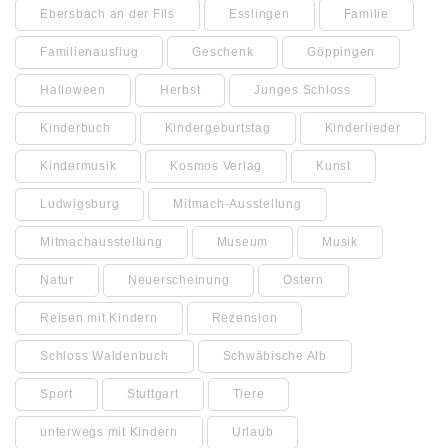
Ebersbach an der Fils
Esslingen
Familie
Familienausflug
Geschenk
Göppingen
Halloween
Herbst
Junges Schloss
Kinderbuch
Kindergeburtstag
Kinderlieder
Kindermusik
Kosmos Verlag
Kunst
Ludwigsburg
Mitmach-Ausstellung
Mitmachausstellung
Museum
Musik
Natur
Neuerscheinung
Ostern
Reisen mit Kindern
Rezension
Schloss Waldenbuch
Schwäbische Alb
Sport
Stuttgart
Tiere
unterwegs mit Kindern
Urlaub