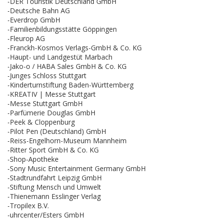
-DER Touristik Deutschland GmbH
-Deutsche Bahn AG
-Everdrop GmbH
-Familienbildungsstätte Göppingen
-Fleurop AG
-Franckh-Kosmos Verlags-GmbH & Co. KG
-Haupt- und Landgestüt Marbach
-Jako-o / HABA Sales GmbH & Co. KG
-Junges Schloss Stuttgart
-Kinderturnstiftung Baden-Württemberg
-KREATIV | Messe Stuttgart
-Messe Stuttgart GmbH
-Parfümerie Douglas GmbH
-Peek & Cloppenburg
-Pilot Pen (Deutschland) GmbH
-Reiss-Engelhorn-Museum Mannheim
-Ritter Sport GmbH & Co. KG
-Shop-Apotheke
-Sony Music Entertainment Germany GmbH
-Stadtrundfahrt Leipzig GmbH
-Stiftung Mensch und Umwelt
-Thienemann Esslinger Verlag
-Tropilex B.V.
-uhrcenter/Esters GmbH