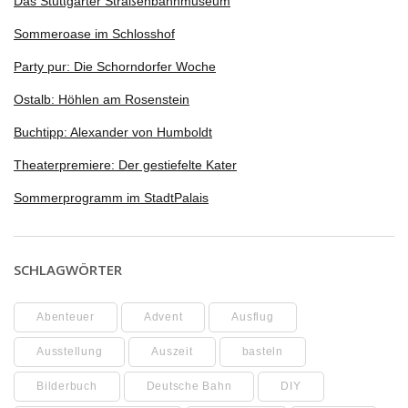
Das Stuttgarter Straßenbahnmuseum
Sommeroase im Schlosshof
Party pur: Die Schorndorfer Woche
Ostalb: Höhlen am Rosenstein
Buchtipp: Alexander von Humboldt
Theaterpremiere: Der gestiefelte Kater
Sommerprogramm im StadtPalais
SCHLAGWÖRTER
Abenteuer
Advent
Ausflug
Ausstellung
Auszeit
basteln
Bilderbuch
Deutsche Bahn
DIY