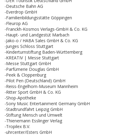
-DER Touristik Deutschland GmbH
-Deutsche Bahn AG
-Everdrop GmbH
-Familienbildungsstätte Göppingen
-Fleurop AG
-Franckh-Kosmos Verlags-GmbH & Co. KG
-Haupt- und Landgestüt Marbach
-Jako-o / HABA Sales GmbH & Co. KG
-Junges Schloss Stuttgart
-Kinderturnstiftung Baden-Württemberg
-KREATIV | Messe Stuttgart
-Messe Stuttgart GmbH
-Parfümerie Douglas GmbH
-Peek & Cloppenburg
-Pilot Pen (Deutschland) GmbH
-Reiss-Engelhorn-Museum Mannheim
-Ritter Sport GmbH & Co. KG
-Shop-Apotheke
-Sony Music Entertainment Germany GmbH
-Stadtrundfahrt Leipzig GmbH
-Stiftung Mensch und Umwelt
-Thienemann Esslinger Verlag
-Tropilex B.V.
-uhrcenter/Esters GmbH