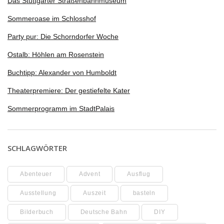
Das Stuttgarter Straßenbahnmuseum
Sommeroase im Schlosshof
Party pur: Die Schorndorfer Woche
Ostalb: Höhlen am Rosenstein
Buchtipp: Alexander von Humboldt
Theaterpremiere: Der gestiefelte Kater
Sommerprogramm im StadtPalais
SCHLAGWÖRTER
Abenteuer
Advent
Ausflug
Ausstellung
Auszeit
basteln
Bilderbuch
Deutsche Bahn
DIY