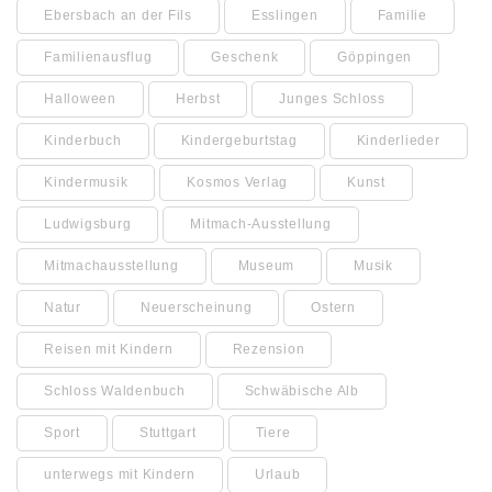
Ebersbach an der Fils
Esslingen
Familie
Familienausflug
Geschenk
Göppingen
Halloween
Herbst
Junges Schloss
Kinderbuch
Kindergeburtstag
Kinderlieder
Kindermusik
Kosmos Verlag
Kunst
Ludwigsburg
Mitmach-Ausstellung
Mitmachausstellung
Museum
Musik
Natur
Neuerscheinung
Ostern
Reisen mit Kindern
Rezension
Schloss Waldenbuch
Schwäbische Alb
Sport
Stuttgart
Tiere
unterwegs mit Kindern
Urlaub