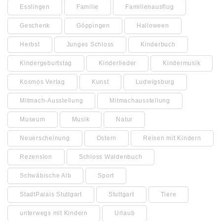
Esslingen
Familie
Familienausflug
Geschenk
Göppingen
Halloween
Herbst
Junges Schloss
Kinderbuch
Kindergeburtstag
Kinderlieder
Kindermusik
Kosmos Verlag
Kunst
Ludwigsburg
Mitmach-Ausstellung
Mitmachausstellung
Museum
Musik
Natur
Neuerscheinung
Ostern
Reisen mit Kindern
Rezension
Schloss Waldenbuch
Schwäbische Alb
Sport
StadtPalais Stuttgart
Stuttgart
Tiere
unterwegs mit Kindern
Urlaub