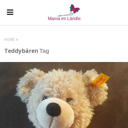
HOME
Teddybären
Tag
READ MORE