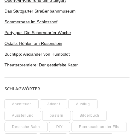
Open-Air-Kino rund um Stuttgart
Das Stuttgarter Straßenbahnmuseum
Sommeroase im Schlosshof
Party pur: Die Schorndorfer Woche
Ostalb: Höhlen am Rosenstein
Buchtipp: Alexander von Humboldt
Theaterpremiere: Der gestiefelte Kater
SCHLAGWÖRTER
Abenteuer
Advent
Ausflug
Ausstellung
basteln
Bilderbuch
Deutsche Bahn
DIY
Ebersbach an der Fils