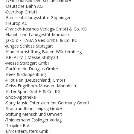
-DER Touristik Deutschland GmbH
-Deutsche Bahn AG
-Everdrop GmbH
-Familienbildungsstätte Göppingen
-Fleurop AG
-Franckh-Kosmos Verlags-GmbH & Co. KG
-Haupt- und Landgestüt Marbach
-Jako-o / HABA Sales GmbH & Co. KG
-Junges Schloss Stuttgart
-Kinderturnstiftung Baden-Württemberg
-KREATIV | Messe Stuttgart
-Messe Stuttgart GmbH
-Parfümerie Douglas GmbH
-Peek & Cloppenburg
-Pilot Pen (Deutschland) GmbH
-Reiss-Engelhorn-Museum Mannheim
-Ritter Sport GmbH & Co. KG
-Shop-Apotheke
-Sony Music Entertainment Germany GmbH
-Stadtrundfahrt Leipzig GmbH
-Stiftung Mensch und Umwelt
-Thienemann Esslinger Verlag
-Tropilex B.V.
-uhrcenter/Esters GmbH