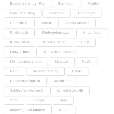
Ebersbach an der Fils
Esslingen
Familie
Familienausflug
Geschenk
Göppingen
Halloween
Herbst
Junges Schloss
Kinderbuch
Kindergeburtstag
Kinderlieder
Kindermusik
Kosmos Verlag
Kunst
Ludwigsburg
Mitmach-Ausstellung
Mitmachausstellung
Museum
Musik
Natur
Neuerscheinung
Ostern
Reisen mit Kindern
Rezension
Schloss Waldenbuch
Schwäbische Alb
Sport
Stuttgart
Tiere
unterwegs mit Kindern
Urlaub