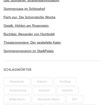
Das Stuttgarter Straßenbahnmuseum
Sommeroase im Schlosshof
Party pur: Die Schorndorfer Woche
Ostalb: Höhlen am Rosenstein
Buchtipp: Alexander von Humboldt
Theaterpremiere: Der gestiefelte Kater
Sommerprogramm im StadtPalais
SCHLAGWÖRTER
Abenteuer
Advent
Ausflug
Ausstellung
Auszeit
basteln
Bilderbuch
Deutsche Bahn
DIY