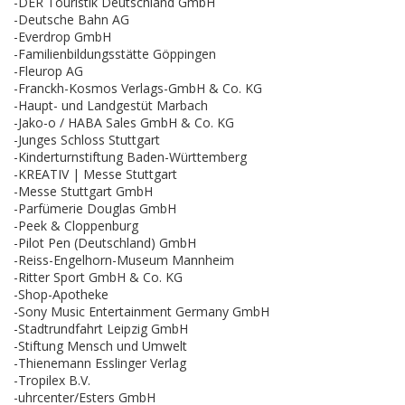
-DER Touristik Deutschland GmbH
-Deutsche Bahn AG
-Everdrop GmbH
-Familienbildungsstätte Göppingen
-Fleurop AG
-Franckh-Kosmos Verlags-GmbH & Co. KG
-Haupt- und Landgestüt Marbach
-Jako-o / HABA Sales GmbH & Co. KG
-Junges Schloss Stuttgart
-Kinderturnstiftung Baden-Württemberg
-KREATIV | Messe Stuttgart
-Messe Stuttgart GmbH
-Parfümerie Douglas GmbH
-Peek & Cloppenburg
-Pilot Pen (Deutschland) GmbH
-Reiss-Engelhorn-Museum Mannheim
-Ritter Sport GmbH & Co. KG
-Shop-Apotheke
-Sony Music Entertainment Germany GmbH
-Stadtrundfahrt Leipzig GmbH
-Stiftung Mensch und Umwelt
-Thienemann Esslinger Verlag
-Tropilex B.V.
-uhrcenter/Esters GmbH