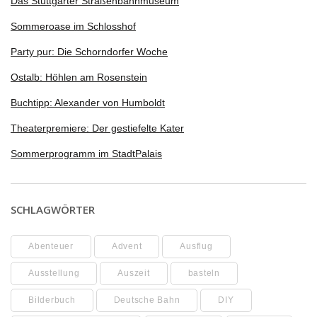
Das Stuttgarter Straßenbahnmuseum
Sommeroase im Schlosshof
Party pur: Die Schorndorfer Woche
Ostalb: Höhlen am Rosenstein
Buchtipp: Alexander von Humboldt
Theaterpremiere: Der gestiefelte Kater
Sommerprogramm im StadtPalais
SCHLAGWÖRTER
Abenteuer
Advent
Ausflug
Ausstellung
Auszeit
basteln
Bilderbuch
Deutsche Bahn
DIY