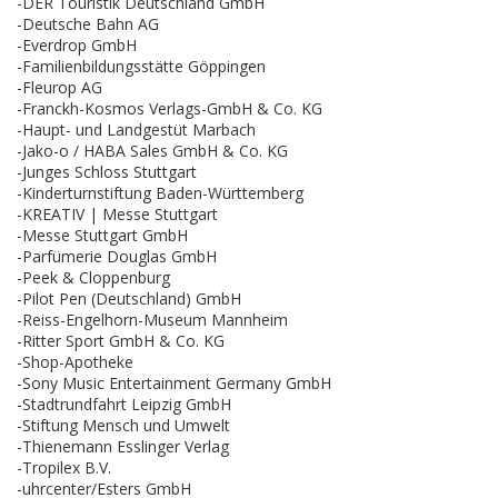
-DER Touristik Deutschland GmbH
-Deutsche Bahn AG
-Everdrop GmbH
-Familienbildungsstätte Göppingen
-Fleurop AG
-Franckh-Kosmos Verlags-GmbH & Co. KG
-Haupt- und Landgestüt Marbach
-Jako-o / HABA Sales GmbH & Co. KG
-Junges Schloss Stuttgart
-Kinderturnstiftung Baden-Württemberg
-KREATIV | Messe Stuttgart
-Messe Stuttgart GmbH
-Parfümerie Douglas GmbH
-Peek & Cloppenburg
-Pilot Pen (Deutschland) GmbH
-Reiss-Engelhorn-Museum Mannheim
-Ritter Sport GmbH & Co. KG
-Shop-Apotheke
-Sony Music Entertainment Germany GmbH
-Stadtrundfahrt Leipzig GmbH
-Stiftung Mensch und Umwelt
-Thienemann Esslinger Verlag
-Tropilex B.V.
-uhrcenter/Esters GmbH