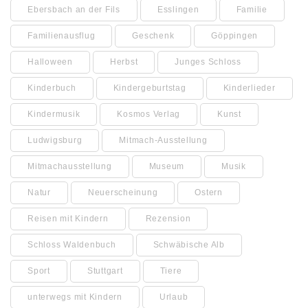
Ebersbach an der Fils
Esslingen
Familie
Familienausflug
Geschenk
Göppingen
Halloween
Herbst
Junges Schloss
Kinderbuch
Kindergeburtstag
Kinderlieder
Kindermusik
Kosmos Verlag
Kunst
Ludwigsburg
Mitmach-Ausstellung
Mitmachausstellung
Museum
Musik
Natur
Neuerscheinung
Ostern
Reisen mit Kindern
Rezension
Schloss Waldenbuch
Schwäbische Alb
Sport
Stuttgart
Tiere
unterwegs mit Kindern
Urlaub