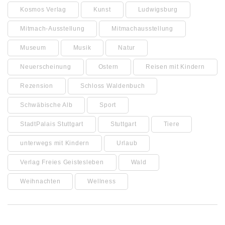
Kosmos Verlag
Kunst
Ludwigsburg
Mitmach-Ausstellung
Mitmachausstellung
Museum
Musik
Natur
Neuerscheinung
Ostern
Reisen mit Kindern
Rezension
Schloss Waldenbuch
Schwäbische Alb
Sport
StadtPalais Stuttgart
Stuttgart
Tiere
unterwegs mit Kindern
Urlaub
Verlag Freies Geistesleben
Wald
Weihnachten
Wellness