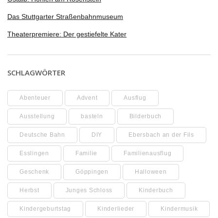
Das Stuttgarter Straßenbahnmuseum
Theaterpremiere: Der gestiefelte Kater
SCHLAGWÖRTER
Abenteuer
Advent
Ausflug
Ausstellung
basteln
Bilderbuch
Deutsche Bahn
DIY
Ebersbach an der Fils
Esslingen
Familie
Familienausflug
Geschenk
Göppingen
Halloween
Herbst
Junges Schloss
Kinderbuch
Kindergeburtstag
Kinderlieder
Kindermusik