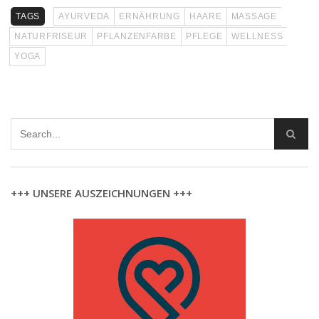
TAGS
AYURVEDA
ERNÄHRUNG
HAARE
MASSAGE
NATURFRISEUR
PFLANZENFARBE
PFLEGE
WELLNESS
YOGA
+++ UNSERE AUSZEICHNUNGEN +++