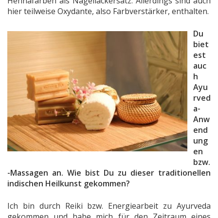
Hennafarben als Nagellackersatz. Allerdings sind auch
hier teilweise Oxydante, also Farbverstärker, enthalten.
Du
biet
est
auc
h
Ayu
rved
a-
Anw
end
ung
en
bzw.
-Massagen an. Wie bist Du zu dieser traditionellen
indischen Heilkunst gekommen?
Ich bin durch Reiki bzw. Energiearbeit zu Ayurveda
gekommen und habe mich für den Zeitraum eines