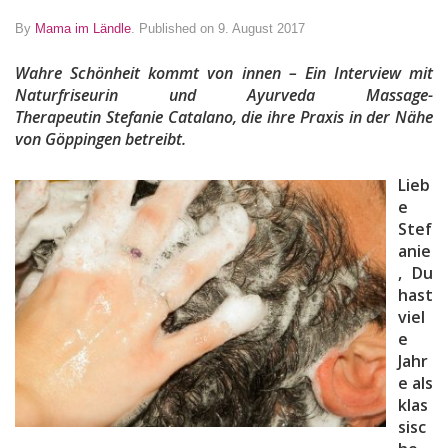
By
Mama im Ländle
.
Published on 9. August 2017
Wahre Schönheit kommt von innen – Ein Interview mit
Naturfriseurin und Ayurveda Massage-
Therapeutin Stefanie Catalano, die ihre Praxis in der Nähe
von Göppingen betreibt.
Lieb
e
Stef
anie
, Du
hast
viel
e
Jahr
e als
klas
sisc