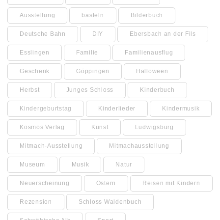
Ausstellung
basteln
Bilderbuch
Deutsche Bahn
DIY
Ebersbach an der Fils
Esslingen
Familie
Familienausflug
Geschenk
Göppingen
Halloween
Herbst
Junges Schloss
Kinderbuch
Kindergeburtstag
Kinderlieder
Kindermusik
Kosmos Verlag
Kunst
Ludwigsburg
Mitmach-Ausstellung
Mitmachausstellung
Museum
Musik
Natur
Neuerscheinung
Ostern
Reisen mit Kindern
Rezension
Schloss Waldenbuch