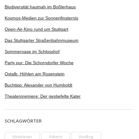
Biodiversität hautnah im Boßlerhaus
Kosmos-Medien zur Sonnenfinsternis
Open-Air-Kino rund um Stuttgart
Das Stuttgarter Straßenbahnmuseum
Sommeroase im Schlosshof
Party pur: Die Schorndorfer Woche
Ostalb: Höhlen am Rosenstein
Buchtipp: Alexander von Humboldt
Theaterpremiere: Der gestiefelte Kater
SCHLAGWÖRTER
Abenteuer
Advent
Ausflug