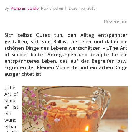
By
Mama im Ländle
.
Published on 4. Dezember 2018
Rezension
Sich selbst Gutes tun, den Alltag entspannter
gestalten, sich von Ballast befreien und dabei die
schönen Dinge des Lebens wertschätzen – „The Art
of Simple“ bietet Anregungen und Rezepte für ein
entspannteres Leben, das auf das Begreifen bzw.
Ergreifen der kleinen Momente und einfachen Dinge
ausgerichtet ist.
„The
Art of
Simpl
e“ ist
ein
wund
erbar