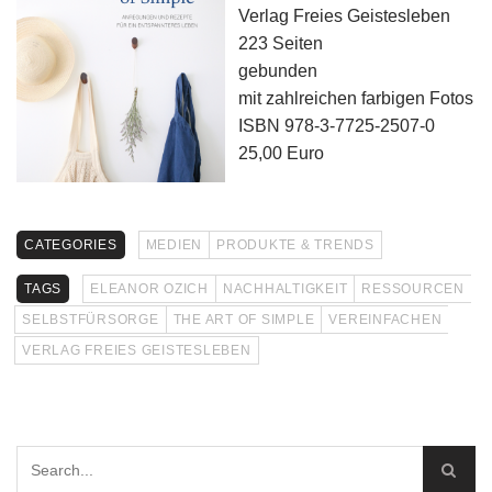
Verlag Freies Geistesleben
223 Seiten
gebunden
mit zahlreichen farbigen Fotos
ISBN 978-3-7725-2507-0
25,00 Euro
CATEGORIES
MEDIEN
PRODUKTE & TRENDS
TAGS
ELEANOR OZICH
NACHHALTIGKEIT
RESSOURCEN
SELBSTFÜRSORGE
THE ART OF SIMPLE
VEREINFACHEN
VERLAG FREIES GEISTESLEBEN