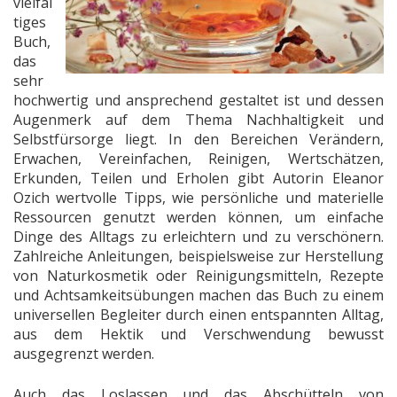
vielfäl
tiges
Buch,
das
sehr
hochwertig und ansprechend gestaltet ist und dessen
Augenmerk auf dem Thema Nachhaltigkeit und
Selbstfürsorge liegt. In den Bereichen Verändern,
Erwachen, Vereinfachen, Reinigen, Wertschätzen,
Erkunden, Teilen und Erholen gibt Autorin Eleanor
Ozich wertvolle Tipps, wie persönliche und materielle
Ressourcen genutzt werden können, um einfache
Dinge des Alltags zu erleichtern und zu verschönern.
Zahlreiche Anleitungen, beispielsweise zur Herstellung
von Naturkosmetik oder Reinigungsmitteln, Rezepte
und Achtsamkeitsübungen machen das Buch zu einem
universellen Begleiter durch einen entspannten Alltag,
aus dem Hektik und Verschwendung bewusst
ausgegrenzt werden.
Auch das Loslassen und das Abschütteln von