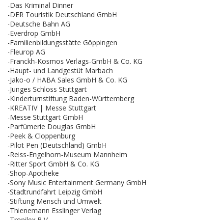
-Das Kriminal Dinner
-DER Touristik Deutschland GmbH
-Deutsche Bahn AG
-Everdrop GmbH
-Familienbildungsstätte Göppingen
-Fleurop AG
-Franckh-Kosmos Verlags-GmbH & Co. KG
-Haupt- und Landgestüt Marbach
-Jako-o / HABA Sales GmbH & Co. KG
-Junges Schloss Stuttgart
-Kinderturnstiftung Baden-Württemberg
-KREATIV | Messe Stuttgart
-Messe Stuttgart GmbH
-Parfümerie Douglas GmbH
-Peek & Cloppenburg
-Pilot Pen (Deutschland) GmbH
-Reiss-Engelhorn-Museum Mannheim
-Ritter Sport GmbH & Co. KG
-Shop-Apotheke
-Sony Music Entertainment Germany GmbH
-Stadtrundfahrt Leipzig GmbH
-Stiftung Mensch und Umwelt
-Thienemann Esslinger Verlag
-Tropilex B.V.