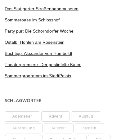
Das Stuttgarter Straßenbahnmuseum
Sommeroase im Schlosshof
Party pur: Die Schorndorfer Woche
Ostalb: Höhlen am Rosenstein
Buchtipp: Alexander von Humboldt
Theaterpremiere: Der gestiefelte Kater
Sommerprogramm im StadtPalais
SCHLAGWÖRTER
Abenteuer
Advent
Ausflug
Ausstellung
Auszeit
basteln