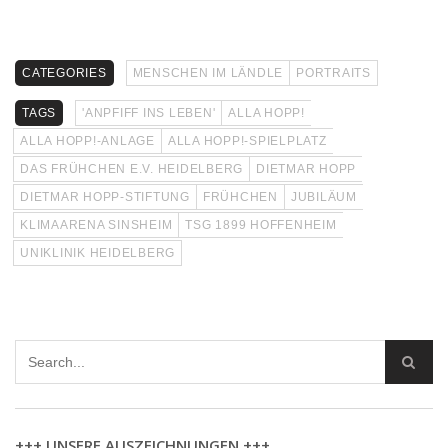
CATEGORIES
MENSCHEN IM LÄNDLE
PORTRAITS
TAGS
'ANPFIFF INS LEBEN'
ALLA HOPP!
ALLA HOPP!-ANLAGE
ALLA HOPP!-SPIELPLATZ
DAS FRÜHCHEN E.V. HEIDELBERG
DIETMAR HOPP
DIETMAR HOPP-STIFTUNG
FRÜHCHEN
JUBILÄUM
KLIMAARENA SINSHEIM
TSG 1899 HOFFENHEIM
UNIKLINIK HEIDELBERG
+++ UNSERE AUSZEICHNUNGEN +++