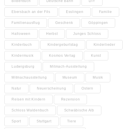
Bilderbuch
Deutsche Bahn
DIY
Ebersbach an der Fils
Esslingen
Familie
Familienausflug
Geschenk
Göppingen
Halloween
Herbst
Junges Schloss
Kinderbuch
Kindergeburtstag
Kinderlieder
Kindermusik
Kosmos Verlag
Kunst
Ludwigsburg
Mitmach-Ausstellung
Mitmachausstellung
Museum
Musik
Natur
Neuerscheinung
Ostern
Reisen mit Kindern
Rezension
Schloss Waldenbuch
Schwäbische Alb
Sport
Stuttgart
Tiere