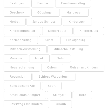
Esslingen
Familie
Familienausflug
Geschenk
Göppingen
Halloween
Herbst
Junges Schloss
Kinderbuch
Kindergeburtstag
Kinderlieder
Kindermusik
Kosmos Verlag
Kunst
Ludwigsburg
Mitmach-Ausstellung
Mitmachausstellung
Museum
Musik
Natur
Neuerscheinung
Ostern
Reisen mit Kindern
Rezension
Schloss Waldenbuch
Schwäbische Alb
Sport
StadtPalais Stuttgart
Stuttgart
Tiere
unterwegs mit Kindern
Urlaub