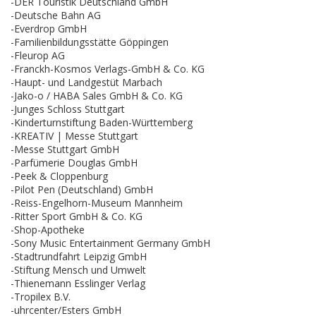
-DER Touristik Deutschland GmbH
-Deutsche Bahn AG
-Everdrop GmbH
-Familienbildungsstätte Göppingen
-Fleurop AG
-Franckh-Kosmos Verlags-GmbH & Co. KG
-Haupt- und Landgestüt Marbach
-Jako-o / HABA Sales GmbH & Co. KG
-Junges Schloss Stuttgart
-Kinderturnstiftung Baden-Württemberg
-KREATIV | Messe Stuttgart
-Messe Stuttgart GmbH
-Parfümerie Douglas GmbH
-Peek & Cloppenburg
-Pilot Pen (Deutschland) GmbH
-Reiss-Engelhorn-Museum Mannheim
-Ritter Sport GmbH & Co. KG
-Shop-Apotheke
-Sony Music Entertainment Germany GmbH
-Stadtrundfahrt Leipzig GmbH
-Stiftung Mensch und Umwelt
-Thienemann Esslinger Verlag
-Tropilex B.V.
-uhrcenter/Esters GmbH