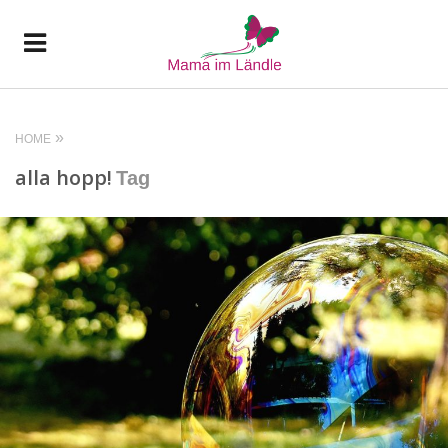
HOME
alla hopp!
Tag
READ MORE