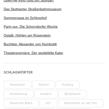
Open-Air-Kino rund um Stuttgart
Das Stuttgarter Straßenbahnmuseum
Sommeroase im Schlosshof
Party pur: Die Schorndorfer Woche
Ostalb: Höhlen am Rosenstein
Buchtipp: Alexander von Humboldt
Theaterpremiere: Der gestiefelte Kater
SCHLAGWÖRTER
Abenteuer
Advent
Ausflug
Ausstellung
basteln
Bilderbuch
Deutsche Bahn
DIY
Ebersbach an der Fils