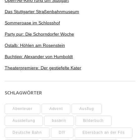
Open-Air-Kino rund um Stuttgart
Das Stuttgarter Straßenbahnmuseum
Sommeroase im Schlosshof
Party pur: Die Schorndorfer Woche
Ostalb: Höhlen am Rosenstein
Buchtipp: Alexander von Humboldt
Theaterpremiere: Der gestiefelte Kater
SCHLAGWÖRTER
Abenteuer
Advent
Ausflug
Ausstellung
basteln
Bilderbuch
Deutsche Bahn
DIY
Ebersbach an der Fils