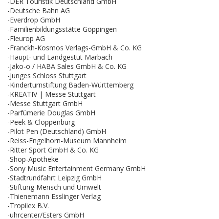
-DER Touristik Deutschland GmbH
-Deutsche Bahn AG
-Everdrop GmbH
-Familienbildungsstätte Göppingen
-Fleurop AG
-Franckh-Kosmos Verlags-GmbH & Co. KG
-Haupt- und Landgestüt Marbach
-Jako-o / HABA Sales GmbH & Co. KG
-Junges Schloss Stuttgart
-Kinderturnstiftung Baden-Württemberg
-KREATIV | Messe Stuttgart
-Messe Stuttgart GmbH
-Parfümerie Douglas GmbH
-Peek & Cloppenburg
-Pilot Pen (Deutschland) GmbH
-Reiss-Engelhorn-Museum Mannheim
-Ritter Sport GmbH & Co. KG
-Shop-Apotheke
-Sony Music Entertainment Germany GmbH
-Stadtrundfahrt Leipzig GmbH
-Stiftung Mensch und Umwelt
-Thienemann Esslinger Verlag
-Tropilex B.V.
-uhrcenter/Esters GmbH