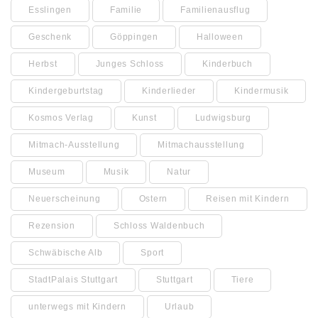
Esslingen
Familie
Familienausflug
Geschenk
Göppingen
Halloween
Herbst
Junges Schloss
Kinderbuch
Kindergeburtstag
Kinderlieder
Kindermusik
Kosmos Verlag
Kunst
Ludwigsburg
Mitmach-Ausstellung
Mitmachausstellung
Museum
Musik
Natur
Neuerscheinung
Ostern
Reisen mit Kindern
Rezension
Schloss Waldenbuch
Schwäbische Alb
Sport
StadtPalais Stuttgart
Stuttgart
Tiere
unterwegs mit Kindern
Urlaub