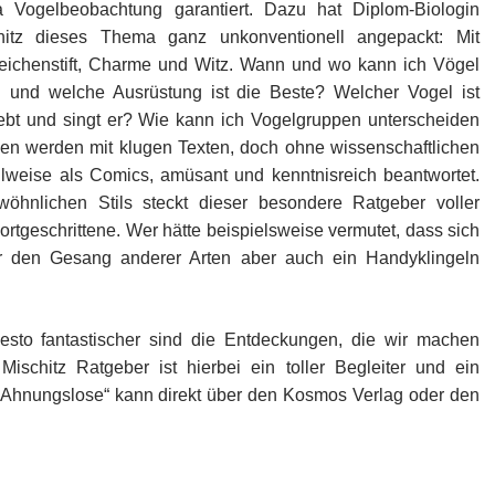
Vogelbeobachtung garantiert. Dazu hat Diplom-Biologin
hitz dieses Thema ganz unkonventionell angepackt: Mit
eichenstift, Charme und Witz. Wann und wo kann ich Vögel
 und welche Ausrüstung ist die Beste? Welcher Vogel ist
ebt und singt er? Wie kann ich Vogelgruppen unterscheiden
en werden mit klugen Texten, doch ohne wissenschaftlichen
ilweise als Comics, amüsant und kenntnisreich beantwortet.
hnlichen Stils steckt dieser besondere Ratgeber voller
rtgeschrittene. Wer hätte beispielsweise vermutet, dass sich
r den Gesang anderer Arten aber auch ein Handyklingeln
esto fantastischer sind die Entdeckungen, die wir machen
schitz Ratgeber ist hierbei ein toller Begleiter und ein
r Ahnungslose“ kann direkt über den Kosmos Verlag oder den