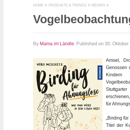
HOME
PRODUKTE & TRENDS
MEDIEN
Vogelbeobachtung
By
Mama im Ländle
.
Published on 30. Oktober
Amsel, Dro
Genossen n
Kindern 
Vogelbeobac
Stuttgart
erschienen,
für Ahnungs
„Birding fü
Titel der 