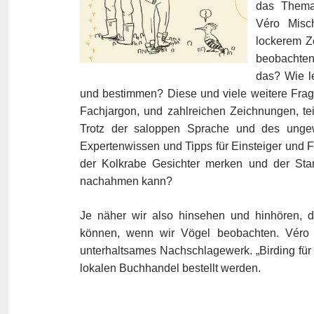
das Thema 
Véro Misc
lockerem Z
beobachten
das? Wie l
und bestimmen? Diese und viele weitere Frag
Fachjargon, und zahlreichen Zeichnungen, te
Trotz der saloppen Sprache und des ungewö
Expertenwissen und Tipps für Einsteiger und Fo
der Kolkrabe Gesichter merken und der Sta
nachahmen kann?
Je näher wir also hinsehen und hinhören, d
können, wenn wir Vögel beobachten. Véro Mi
unterhaltsames Nachschlagewerk. „Birding fü
lokalen Buchhandel bestellt werden.
–