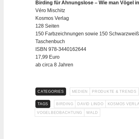
Birding für Ahnungslose – Wie man Vögel in
Véro Mischitz
Kosmos Verlag
128 Seiten
150 Farbzeichnungen sowie 150 Schwarzwei
Taschenbuch
ISBN 978-3440162644
17,99 Euro
ab circa 8 Jahren
CATEGORIES
MEDIEN
PRODUKTE & TRENDS
TAGS
BIRDING
DAVID LINDO
KOSMOS VERL
VOGELBEOBACHTUNG
WALD