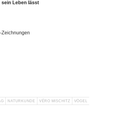
 sein Leben lässt
ß-Zeichnungen
AG
NATURKUNDE
VÉRO MISCHITZ
VÖGEL