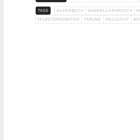
TAGS
BILDERBUCH
GABRIELLA BAROUCH
K
SELBSTERKENNTNIS
TRÄUME
VIELLEICHT
WÜ